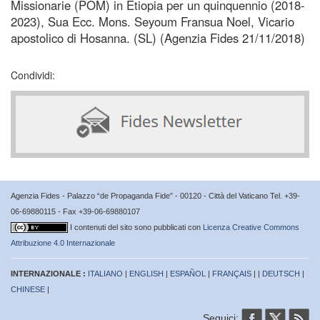
Missionarie (POM) in Etiopia per un quinquennio (2018-
2023), Sua Ecc. Mons. Seyoum Fransua Noel, Vicario
apostolico di Hosanna. (SL) (Agenzia Fides 21/11/2018)
Condividi:
Agenzia Fides - Palazzo “de Propaganda Fide” - 00120 - Città del Vaticano Tel. +39-
06-69880115 - Fax +39-06-69880107
I contenuti del sito sono pubblicati con
Licenza Creative Commons
Attribuzione 4.0 Internazionale
INTERNAZIONALE :
ITALIANO
|
ENGLISH
|
ESPAÑOL
|
FRANÇAIS
| |
DEUTSCH
|
CHINESE
|
Seguici: