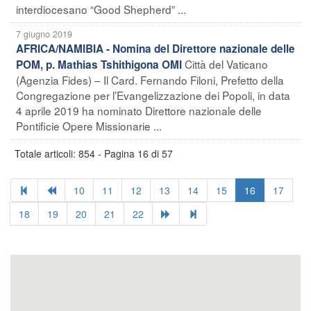
interdiocesano “Good Shepherd” ...
7 giugno 2019
AFRICA/NAMIBIA - Nomina del Direttore nazionale delle
Città del Vaticano
POM, p. Mathias Tshithigona OMI
(Agenzia Fides) – Il Card. Fernando Filoni, Prefetto della
Congregazione per l’Evangelizzazione dei Popoli, in data
4 aprile 2019 ha nominato Direttore nazionale delle
Pontificie Opere Missionarie ...
Totale articoli: 854 - Pagina 16 di 57
10
11
12
13
14
15
16
17
18
19
20
21
22