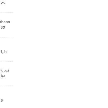
a 25
aticano
a 30
i, in
Fides)
7 ha
 6