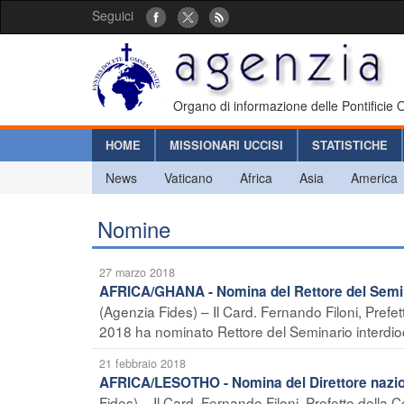
Seguici
Organo di informazione delle Pontificie
HOME
MISSIONARI UCCISI
STATISTICHE
News
Vaticano
Africa
Asia
America
Nomine
27 marzo 2018
AFRICA/GHANA - Nomina del Rettore del Semina
(Agenzia Fides) – Il Card. Fernando Filoni, Prefe
2018 ha nominato Rettore del Seminario interdioce
21 febbraio 2018
AFRICA/LESOTHO - Nomina del Direttore nazion
Fides) – Il Card. Fernando Filoni, Prefetto dell