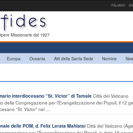
ITALIANO
EN
 Opere Missionarie dal 1927
Europa
Oceania
Atti della Santa Sede
Nomine
New
Città del Vaticano
rio interdiocesano “St. Victor” di Tamale
tto della Congregazione per l’Evangelizzazione dei Popoli, il 12 g
sano “St. Victor” nel ...
Città del Vaticano (Ag
ale delle POM, d. Felix Lerata Mahlatsi
a Congregazione per l’Evangelizzazione dei Popoli, in data 16 nov