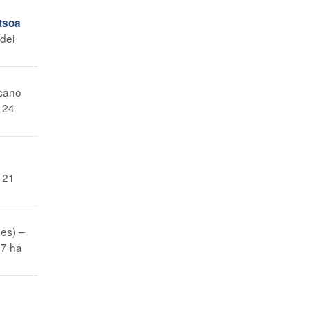
tsoa
 dei
icano
a 24
a 21
des) –
17 ha