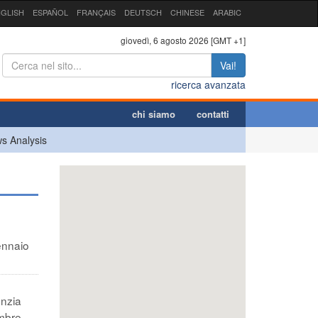
GLISH
ESPAÑOL
FRANÇAIS
DEUTSCH
CHINESE
ARABIC
giovedì, 6 agosto 2026 [GMT +1]
Vai!
ricerca avanzata
chi siamo
contatti
s Analysis
ennaio
enzia
embre