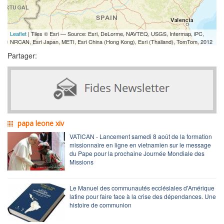
Leaflet
| Tiles © Esri — Source: Esri, DeLorme, NAVTEQ, USGS, Intermap, iPC,
NRCAN, Esri Japan, METI, Esri China (Hong Kong), Esri (Thailand), TomTom, 2012
Partager:
papa leone xiv
VATICAN - Lancement samedi 8 août de la formation
missionnaire en ligne en vietnamien sur le message
du Pape pour la prochaine Journée Mondiale des
Missions
Le Manuel des communautés ecclésiales d'Amérique
latine pour faire face à la crise des dépendances. Une
histoire de communion