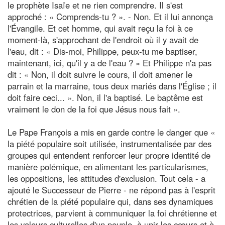
le prophète Isaïe et ne rien comprendre. Il s'est
approché : « Comprends-tu ? ». - Non. Et il lui annonça
l'Évangile. Et cet homme, qui avait reçu la foi à ce
moment-là, s'approchant de l'endroit où il y avait de
l'eau, dit : « Dis-moi, Philippe, peux-tu me baptiser,
maintenant, ici, qu'il y a de l'eau ? » Et Philippe n'a pas
dit : « Non, il doit suivre le cours, il doit amener le
parrain et la marraine, tous deux mariés dans l'Église ; il
doit faire ceci... ». Non, il l'a baptisé. Le baptême est
vraiment le don de la foi que Jésus nous fait ».
Le Pape François a mis en garde contre le danger que «
la piété populaire soit utilisée, instrumentalisée par des
groupes qui entendent renforcer leur propre identité de
manière polémique, en alimentant les particularismes,
les oppositions, les attitudes d'exclusion. Tout cela - a
ajouté le Successeur de Pierre - ne répond pas à l'esprit
chrétien de la piété populaire qui, dans ses dynamiques
protectrices, parvient à communiquer la foi chrétienne et
les valeurs culturelles d'un peuple, à unir les cœurs et à