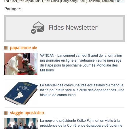
NRCAN, Esri Japan, METI, Esri China (Hong Kong), Esri (Thailand), TomTom, 2012
Partager:
papa leone xiv
VATICAN - Lancement samedi 8 août de la formation
missionnaire en ligne en vietnamien sur le message
du Pape pour la prochaine Journée Mondiale des
Missions
Le Manuel des communautés ecclésiales d'Amérique
latine pour faire face à la crise des dépendances. Une
histoire de communion
viaggio apostolico
La nouvelle présidente Keiko Fujimori en visite à la
présidence de la Conférence épiscopale péruvienne