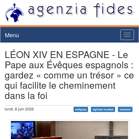
Menu
Toggl
naviga
LÉON XIV EN ESPAGNE - Le
Pape aux Évêques espagnols :
gardez « comme un trésor » ce
qui facilite le cheminement
dans la foi
lundi, 8 juin 2026
evêques
eglises locales
mission