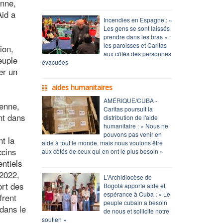
enne,
Aid a
Incendies en Espagne : «
Les gens se sont laissés
prendre dans les bras » :
les paroisses et Caritas
ion,
aux côtés des personnes
euple
évacuées
er un
aides humanitaires
AMÉRIQUE/CUBA -
éenne,
Caritas poursuit la
nt dans
distribution de l'aide
humanitaire : « Nous ne
pouvons pas venir en
nt la
aide à tout le monde, mais nous voulons être
ccins
aux côtés de ceux qui en ont le plus besoin »
ntiels
 2022,
L'Archidiocèse de
ort des
Bogotá apporte aide et
espérance à Cuba : « Le
frent
peuple cubain a besoin
 dans le
de nous et sollicite notre
soutien »