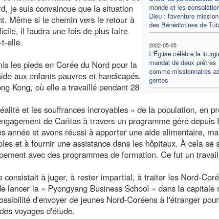
 je suis convaincue que la situation
monde et les consolatio
Dieu : l'aventure mission
t. Même si le chemin vers le retour à
des Bénédictines de Tut
cile, il faudra une fois de plus faire
t-elle.
2022-05-05
L'Église célèbre la liturg
mandat de deux prêtres
mis les pieds en Corée du Nord pour la
comme missionnaires a
aide aux enfants pauvres et handicapés,
gentes
ng Kong, où elle a travaillé pendant 28
alité et les souffrances incroyables » de la population, en pr
'engagement de Caritas à travers un programme géré depuis
 année et avons réussi à apporter une aide alimentaire, ma
les et à fournir une assistance dans les hôpitaux. À cela se 
ppement avec des programmes de formation. Ce fut un travail
e consistait à juger, à rester impartial, à traiter les Nord-Cor
 de lancer la « Pyongyang Business School » dans la capitale 
ossibilité d'envoyer de jeunes Nord-Coréens à l'étranger pou
des voyages d'étude.