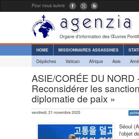
Pour nous suivre
Organe d'information des Œuvres Pontif
HOME
MISSIONNAIRES ASSASSINES
STAT
Dépêches
Vatican
Afrique
Asie
Amé
ASIE/CORÉE DU NORD - K
Reconsidérer les sanction
diplomatie de paix »
vendredi, 21 novembre 2025
politi
Séoul (A
l'objet 