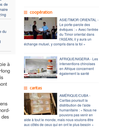
ns de
naire
coopération
zing
ASIE/TIMOR ORIENTAL -
Le porte-parole des
évêques : « Avec l'entrée
ie du
du Timor oriental dans
l'ASEAN, il y aura un
d
échange mutuel, y compris dans la foi »
AFRIQUE/NIGERIA - Les
oie à
interventions chinoises
en Afrique concernent
 Hong
également la santé
is
sont
caritas
AMÉRIQUE/CUBA -
Caritas poursuit la
éens
distribution de l'aide
nord-
humanitaire : « Nous ne
pouvons pas venir en
r des
aide à tout le monde, mais nous voulons être
aux côtés de ceux qui en ont le plus besoin »