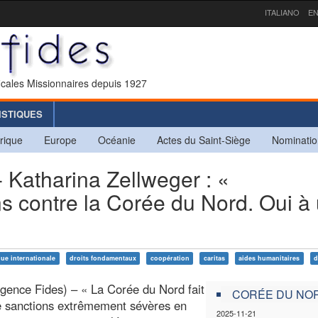
ITALIANO
EN
icales Missionnaires depuis 1927
ISTIQUES
rique
Europe
Océanie
Actes du Saint-Siège
Nominatio
atharina Zellweger : «
s contre la Corée du Nord. Oui à
que internationale
droits fondamentaux
coopération
caritas
aides humanitaires
d
gence Fides) – « La Corée du Nord fait
CORÉE DU NO
de sanctions extrêmement sévères en
2025-11-21