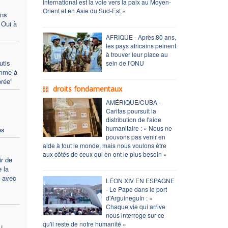
international est la voie vers la paix au Moyen-
Orient et en Asie du Sud-Est »
ons
 Oui à
AFRIQUE - Après 80 ans,
les pays africains peinent
à trouver leur place au
utis
sein de l'ONU
omme à
orée"
droits fondamentaux
AMÉRIQUE/CUBA -
Caritas poursuit la
distribution de l'aide
humanitaire : « Nous ne
es
pouvons pas venir en
aide à tout le monde, mais nous voulons être
aux côtés de ceux qui en ont le plus besoin »
r de
e la
n avec
LÉON XIV EN ESPAGNE
- Le Pape dans le port
d'Arguineguín : «
Chaque vie qui arrive
nous interroge sur ce
qu'il reste de notre humanité »
u