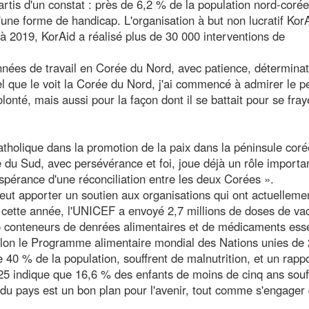
rtis d'un constat : près de 6,2 % de la population nord-coré
d'une forme de handicap. L'organisation à but non lucratif Kor
à 2019, KorAid a réalisé plus de 30 000 interventions de
nées de travail en Corée du Nord, avec patience, déterminat
el que le voit la Corée du Nord, j'ai commencé à admirer le p
onté, mais aussi pour la façon dont il se battait pour se fray
catholique dans la promotion de la paix dans la péninsule cor
e du Sud, avec persévérance et foi, joue déjà un rôle importa
espérance d'une réconciliation entre les deux Corées ».
 peut apporter un soutien aux organisations qui ont actuelleme
, cette année, l'UNICEF a envoyé 2,7 millions de doses de va
25 conteneurs de denrées alimentaires et de médicaments esse
Selon le Programme alimentaire mondial des Nations unies de
e 40 % de la population, souffrent de malnutrition, et un rapp
025 indique que 16,6 % des enfants de moins de cinq ans souf
 du pays est un bon plan pour l'avenir, tout comme s'engager