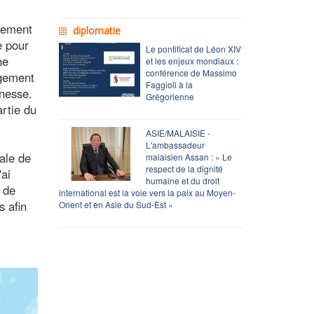
ssement
diplomatie
e pour
Le pontificat de Léon XIV
ne
et les enjeux mondiaux :
conférence de Massimo
agement
Faggioli à la
unesse.
Grégorienne
artie du
ASIE/MALAISIE -
L'ambassadeur
ale de
malaisien Assan : « Le
respect de la dignité
'ai
humaine et du droit
 de
international est la voie vers la paix au Moyen-
s afin
Orient et en Asie du Sud-Est »