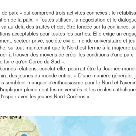
e paix » qui comprend trois activités connexes : le rétabli
ation de la paix. « Toutes utilisent la négociation et le dialogu
 va au-delà des traités et doit être fondée sur la confiance, u
tions acceptables pour toutes les parties. Elle exige un eng
ment, secteur privé, société civile, monde universitaire et je
tâche, surtout maintenant que le Nord est fermé à la majeure p
nuer à trouver des moyens de créer les conditions d'une paix
se faire qu'en Corée du Sud ».
onnes relations, conclut-elle, pourrait être la Journée mondi
nira des jeunes du monde entier. « D'une manière générale, j
 semblent manquer d'enthousiasme pour le Nord et l'avenir
d'impliquer pleinement les universités et les écoles catholique
 d'espoir avec les jeunes Nord-Coréens ».