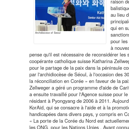
raison d
balistiq
au lieu 
principa
qui en s
Archdiocese of Seoul
sanction
pour les
à nouvea
pense qu'il est nécessaire de reconsidérer les s
coopérante catholique suisse Katharina Zellweg
pour le partage de la paix dans la péninsule c
par l'archidiocèse de Séoul, à l'occasion des
la réconciliation en Corée » en faveur de la pa
Zellweger a géré un programme d'aide de Cari
a ensuite travaillé pour l'Agence suisse pour l
résidant à Pyongyang de 2006 à 2011. Aujourd'
KorAid, qui se consacre à l'aide et à la promot
handicapées dans divers pays, y compris en C
« La porte de la Corée du Nord est actuelleme
les ONG, pour les Nations Unies . Ayant conn