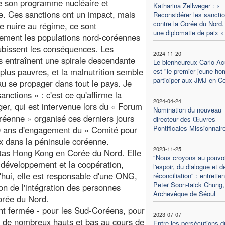
e son programme nucléaire et
Katharina Zellweger : «
ue. Ces sanctions ont un impact, mais
Reconsidérer les sancti
contre la Corée du Nord.
de nuire au régime, ce sont
une diplomatie de paix »
lement les populations nord-coréennes
ubissent les conséquences. Les
2024-11-20
s entraînent une spirale descendante
Le bienheureux Carlo Ac
 plus pauvres, et la malnutrition semble
est "le premier jeune h
participer aux JMJ en C
u se propager dans tout le pays. Je
anctions » : c'est ce qu'affirme la
2024-04-24
er, qui est intervenue lors du « Forum
Nomination du nouveau
oréenne » organisé ces derniers jours
directeur des Œuvres
Pontificales Missionnair
 30 ans d'engagement du « Comité pour
ix dans la péninsule coréenne.
2023-11-25
tas Hong Kong en Corée du Nord. Elle
"Nous croyons au pouvoi
e développement et la coopération,
l'espoir, du dialogue et d
hui, elle est responsable d'une ONG,
réconciliation" : entretie
Peter Soon-taick Chung,
ion de l'intégration des personnes
Archevêque de Séoul
orée du Nord.
nt fermée - pour les Sud-Coréens, pour
2023-07-07
u de nombreux hauts et bas au cours de
Entre les persécutions d