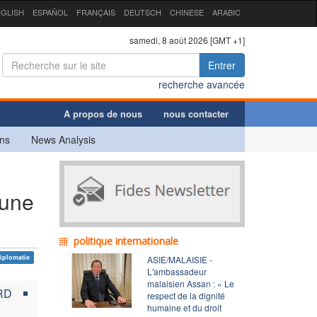
GLISH
ESPAÑOL
FRANÇAIS
DEUTSCH
CHINESE
ARABIC
samedi, 8 août 2026 [GMT +1]
Entrer
recherche avancée
A propos de nous
nous contacter
ns
News Analysis
 une
politique internationale
iplomatie
ASIE/MALAISIE -
L'ambassadeur
malaisien Assan : « Le
RD
respect de la dignité
humaine et du droit