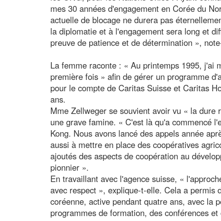
mes 30 années d'engagement en Corée du Nord,
actuelle de blocage ne durera pas éternellemen
la diplomatie et à l'engagement sera long et diffi
preuve de patience et de détermination », note-
La femme raconte : « Au printemps 1995, j'ai 
première fois » afin de gérer un programme d'
pour le compte de Caritas Suisse et Caritas Ho
ans.
Mme Zellweger se souvient avoir vu « la dure ré
une grave famine. « C'est là qu'a commencé l
Kong. Nous avons lancé des appels année après
aussi à mettre en place des coopératives agrico
ajoutés des aspects de coopération au dévelo
pionnier ».
En travaillant avec l'agence suisse, « l'approch
avec respect », explique-t-elle. Cela a permis
coréenne, active pendant quatre ans, avec la p
programmes de formation, des conférences et 