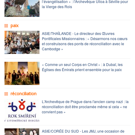
l’évangélisation » : l'Archevêque Ulloa à Séville pour
la Vierge des Rois
paix
ASIE/THAÏLANDE - Le directeur des Œuvres
Pontificales Missionnaires : « Désarmons nos cœurs
et construisons des ponts de réconciliation avec le
Cambodge »
« Comme un seul Corps en Christ » : à Dubaï, les
Églises des Émirats prient ensemble pour la paix
réconciliation
L'Archevêque de Prague dans l'ancien camp nazi : la
réconciliation doit être proclamée même si cela « ne
convient pas »
ASIE/CORÉE DU SUD - Les JMJ, une occasion de