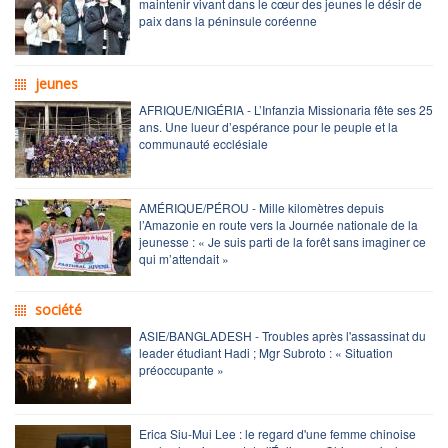
maintenir vivant dans le cœur des jeunes le désir de
paix dans la péninsule coréenne
jeunes
AFRIQUE/NIGÉRIA - L’Infanzia Missionaria fête ses 25
ans. Une lueur d’espérance pour le peuple et la
communauté ecclésiale
AMÉRIQUE/PÉROU - Mille kilomètres depuis
l’Amazonie en route vers la Journée nationale de la
jeunesse : « Je suis parti de la forêt sans imaginer ce
qui m’attendait »
société
ASIE/BANGLADESH - Troubles après l'assassinat du
leader étudiant Hadi ; Mgr Subroto : « Situation
préoccupante »
Erica Siu-Mui Lee : le regard d'une femme chinoise