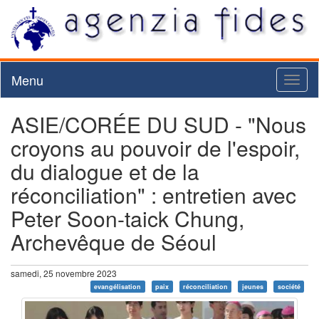
Menu
Toggl
naviga
ASIE/CORÉE DU SUD - "Nous
croyons au pouvoir de l'espoir,
du dialogue et de la
réconciliation" : entretien avec
Peter Soon-taick Chung,
Archevêque de Séoul
samedi, 25 novembre 2023
evangélisation
paix
réconciliation
jeunes
société