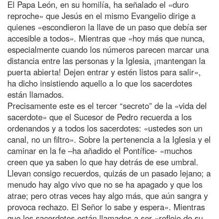
El Papa León, en su homilía, ha señalado el «duro
reproche» que Jesús en el mismo Evangelio dirige a
quienes «escondieron la llave de un paso que debía ser
accesible a todos». Mientras que «hoy más que nunca,
especialmente cuando los números parecen marcar una
distancia entre las personas y la Iglesia, ¡mantengan la
puerta abierta! Dejen entrar y estén listos para salir»,
ha dicho insistiendo aquello a lo que los sacerdotes
están llamados.
Precisamente este es el tercer “secreto” de la «vida del
sacerdote» que el Sucesor de Pedro recuerda a los
ordenandos y a todos los sacerdotes: «ustedes son un
canal, no un filtro». Sobre la pertenencia a la Iglesia y el
caminar en la fe –ha añadido el Pontífice- «muchos
creen que ya saben lo que hay detrás de ese umbral.
Llevan consigo recuerdos, quizás de un pasado lejano; a
menudo hay algo vivo que no se ha apagado y que los
atrae; pero otras veces hay algo más, que aún sangra y
provoca rechazo. El Señor lo sabe y espera». Mientras
que los sacerdotes están llamados a ser «reflejo de su