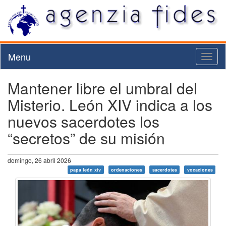
Menu
Toggl
naviga
Mantener libre el umbral del
Misterio. León XIV indica a los
nuevos sacerdotes los
“secretos” de su misión
domingo, 26 abril 2026
papa león xiv
ordenaciones
sacerdotes
vocaciones