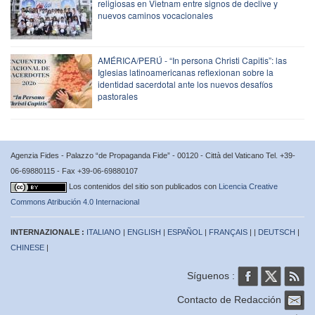
religiosas en Vietnam entre signos de declive y
nuevos caminos vocacionales
AMÉRICA/PERÚ - “In persona Christi Capitis”: las
Iglesias latinoamericanas reflexionan sobre la
identidad sacerdotal ante los nuevos desafíos
pastorales
Agenzia Fides - Palazzo “de Propaganda Fide” - 00120 - Città del Vaticano Tel. +39-
06-69880115 - Fax +39-06-69880107
Los contenidos del sitio son publicados con
Licencia Creative
Commons Atribución 4.0 Internacional
INTERNAZIONALE :
ITALIANO
|
ENGLISH
|
ESPAÑOL
|
FRANÇAIS
| |
DEUTSCH
|
CHINESE
|
Síguenos :
Contacto de Redacción