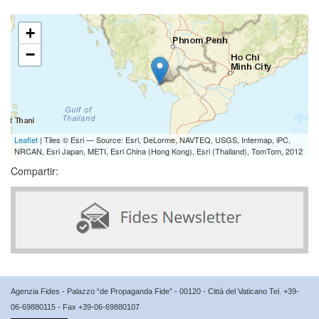
+
−
Leaflet
| Tiles © Esri — Source: Esri, DeLorme, NAVTEQ, USGS, Intermap, iPC,
NRCAN, Esri Japan, METI, Esri China (Hong Kong), Esri (Thailand), TomTom, 2012
Compartir:
Agenzia Fides - Palazzo “de Propaganda Fide” - 00120 - Città del Vaticano Tel. +39-
06-69880115 - Fax +39-06-69880107