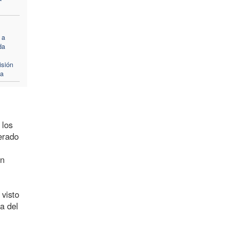
 a
da
isión
ma
 los
erado
un
visto
a del