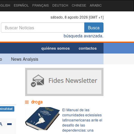
GLISH
ESPAÑOL
FRANÇAIS
DEUTSCH
CHINESE
ARABIC
sábado, 8 agosto 2026 [GMT +1]
Busca
búsqueda avanzada.
quiénes somos
contactos
o
News Analysis
droga
minalidad
El Manual de las
comunidades eclesiales
latinoamericanas ante el
A
desafío de las
dependencias: una