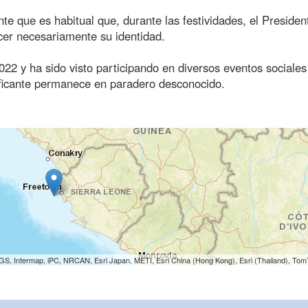
te que es habitual que, durante las festividades, el Presiden
cer necesariamente su identidad.
022 y ha sido visto participando en diversos eventos sociales
raficante permanece en paradero desconocido.
S, Intermap, iPC, NRCAN, Esri Japan, METI, Esri China (Hong Kong), Esri (Thailand), To