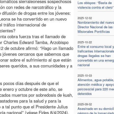
plomáticos sierraleoneses sospechosos
Los obispos: “Basta de
ión con redes de narcotráfico y la
violencia contra el clero”
e difusión de drogas entre los jóvenes:
Leona se ha convertido en un nuevo
2025-12-02
Nombramiento del nuev
l tráfico internacional de
Director Nacional de las
cientes?
Misionales Pontificias
nta cobra fuerza tras el llamado de
r Charles Edward Tamba, Arzobispo
2025-10-22
Entre el consumo local y
12 de octubre afirmó: “Hago un llamado
traficantes internacional
os jóvenes cercanos que sabemos que
drogas ilegales se han
ionar sobre el sufrimiento al que están
convertido en una emerg
nacional
 seres queridos, a sus comunidades y a
2025-10-03
Alimentos, agua potable
as pocos días después de que el
atención médica y apoy
 enero y octubre de este año, se
psicosocial para 220 me
detenidos
icados muertos por sobredosis de kush,
stadores para la salud y para la
2025-09-02
 a tal punto que el Presidente Julius
Asesinado en su domicili
ia nacional” (véase Fides 8/4/2024).
párroco de la Inmaculad