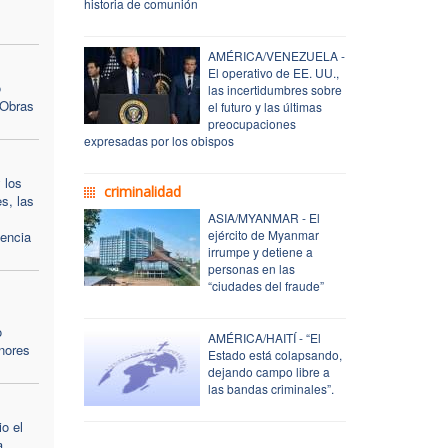
historia de comunión
AMÉRICA/VENEZUELA -
El operativo de EE. UU.,
o
las incertidumbres sobre
 Obras
el futuro y las últimas
preocupaciones
expresadas por los obispos
 los
criminalidad
es, las
ASIA/MYANMAR - El
ejército de Myanmar
encia
irrumpe y detiene a
personas en las
“ciudades del fraude”
,
o
AMÉRICA/HAITÍ - “El
nores
Estado está colapsando,
dejando campo libre a
las bandas criminales”.
o el
a