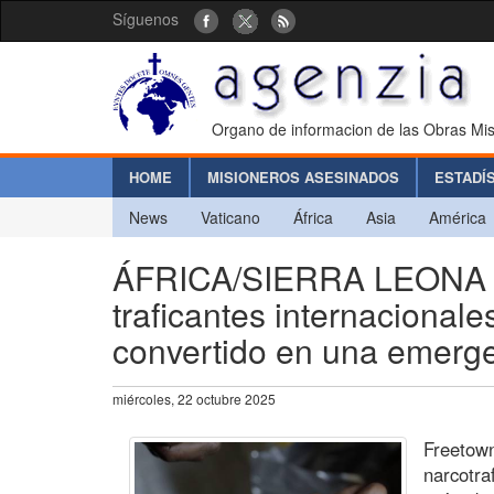
Síguenos
Organo de informacion de las Obras Mis
HOME
MISIONEROS ASESINADOS
ESTADÍ
News
Vaticano
África
Asia
América
ÁFRICA/SIERRA LEONA - E
traficantes internacionale
convertido en una emerge
miércoles, 22 octubre 2025
Freetown
narcotra