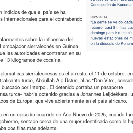
Concepción de Kenema
n indicios de que el país se ha
2025-02-14
s internacionales para el contrabando
“La gente se ve obligada
recorrer casi 8 millas ca
domingo para ir a misa”:
nuevas estaciones de m
alarmantes sobre la influencia del
en la diócesis de Kene
el embajador sierraleonés en Guinea
ue las autoridades encontraran en su
de 13 kilogramos de cocaína.
iplomáticas sierraleonesas es el arresto, el 11 de octubre, en
aficante turco, Abdullah Alp Üstün, alias “Don Vito”, consid
 y buscado por Interpol. El detenido portaba un pasaporte
nsa turca- habría obtenido gracias a Johannes Leijdekkers, 
ados de Europa, que vive abiertamente en el país africano.
a en un episodio ocurrido en Año Nuevo de 2025, cuando fue 
gobierno, sentado cerca de una mujer identificada como la hij
ba dos filas más adelante.