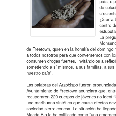
país, di
de colus
crecient
¿Sierra 
centro de
estupefa
La pregu
Monseño
de Freetown, quien en la homilía del domingo 
a todos nosotros para que conversemos con l
consumen drogas fuertes, invitándolos a reflex
sometiendo a sí mismos, a sus familias, a sus
nuestro país”.
Las palabras del Arzobispo fueron pronunciad
Ayuntamiento de Freetown anunciara que, entre
recuperaron 220 cuerpos de jóvenes no identif
una marihuana sintética que causa efectos deva
sociedad sierraleonesa. La situación ha llegado
Maada Bio la ha calificado como “una emergenc