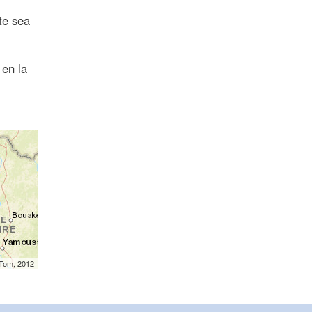
te sea
 en la
mTom, 2012