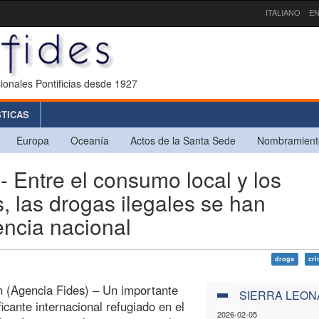
ITALIANO
EN
ionales Pontificias desde 1927
STICAS
Europa
Oceanía
Actos de la Santa Sede
Nombramient
ntre el consumo local y los
s, las drogas ilegales se han
ncia nacional
droga
cri
 (Agencia Fides) – Un importante
SIERRA LEON
ficante internacional refugiado en el
2026-02-05