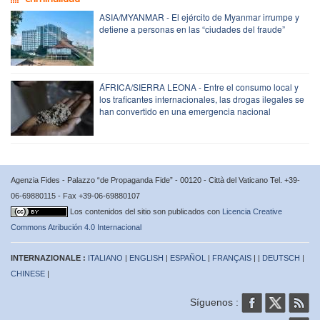
ASIA/MYANMAR - El ejército de Myanmar irrumpe y
detiene a personas en las “ciudades del fraude”
ÁFRICA/SIERRA LEONA - Entre el consumo local y
los traficantes internacionales, las drogas ilegales se
han convertido en una emergencia nacional
Agenzia Fides - Palazzo “de Propaganda Fide” - 00120 - Città del Vaticano Tel. +39-
06-69880115 - Fax +39-06-69880107
Los contenidos del sitio son publicados con
Licencia Creative
Commons Atribución 4.0 Internacional
INTERNAZIONALE :
ITALIANO
|
ENGLISH
|
ESPAÑOL
|
FRANÇAIS
| |
DEUTSCH
|
CHINESE
|
Síguenos :