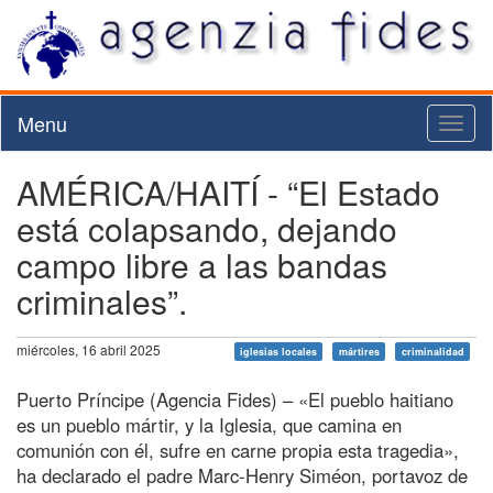
Menu
Toggl
naviga
AMÉRICA/HAITÍ - “El Estado
está colapsando, dejando
campo libre a las bandas
criminales”.
miércoles, 16 abril 2025
iglesias locales
mártires
criminalidad
Puerto Príncipe (Agencia Fides) – «El pueblo haitiano
es un pueblo mártir, y la Iglesia, que camina en
comunión con él, sufre en carne propia esta tragedia»,
ha declarado el padre Marc-Henry Siméon, portavoz de