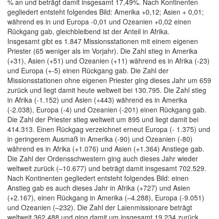
% an und beträgt damit insgesamt 17,49%. Nach Kontinenten
gegliedert entsteht folgendes Bild: Amerika +0,12; Asien + 0,01;
während es in und Europa -0,01 und Ozeanien +0,02 einen
Rückgang gab, gleichbleibend ist der Anteil in Afrika.
Insgesamt gibt es 1.847 Missionsstationen mit einem eigenen
Priester (65 weniger als im Vorjahr). Die Zahl stieg in Amerika
(+31), Asien (+51) und Ozeanien (+11) während es in Afrika (-23)
und Europa (+-5) einen Rückgang gab. Die Zahl der
Missionsstationen ohne eigenen Priester ging dieses Jahr um 659
zurück und liegt damit heute weltweit bei 130.795. Die Zahl stieg
in Afrika (-1.152) und Asien (+443) während es in Amerika
(-2.038), Europa (-4) und Ozeanien (-201) einen Rückgang gab.
Die Zahl der Priester stieg weltweit um 895 und liegt damit bei
414.313. Einen Rückgag verzeichnet erneut Europa (- 1.375) und
in geringerem Ausmaß in Amerika (-90) und Ozeanien (-80)
während es in Afrika (+1.076) und Asien (+1.364) Anstiege gab.
Die Zahl der Ordensschwestern ging auch dieses Jahr wieder
weltweit zurück (–10.677) und beträgt damit insgesamt 702.529.
Nach Kontinenten gegliedert entsteht folgendes Bild: einen
Anstieg gab es auch dieses Jahr in Afrika (+727) und Asien
(+2.167), einen Rückgang in Amerika (–4.288), Europa (-9.051)
und Ozeanien (–232). Die Zahl der Laienmissionare beträgt
weltweit 362.488 und ging damit um insgesamt 19.234 zurück,