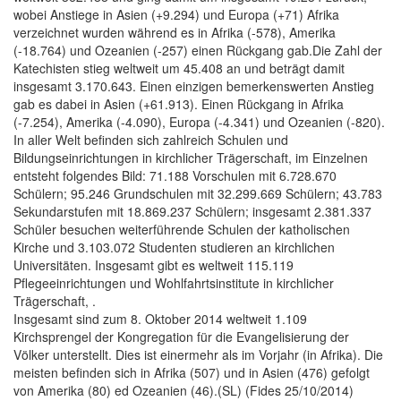
wobei Anstiege in Asien (+9.294) und Europa (+71) Afrika
verzeichnet wurden während es in Afrika (-578), Amerika
(-18.764) und Ozeanien (-257) einen Rückgang gab.Die Zahl der
Katechisten stieg weltweit um 45.408 an und beträgt damit
insgesamt 3.170.643. Einen einzigen bemerkenswerten Anstieg
gab es dabei in Asien (+61.913). Einen Rückgang in Afrika
(-7.254), Amerika (-4.090), Europa (-4.341) und Ozeanien (-820).
In aller Welt befinden sich zahlreich Schulen und
Bildungseinrichtungen in kirchlicher Trägerschaft, im Einzelnen
entsteht folgendes Bild: 71.188 Vorschulen mit 6.728.670
Schülern; 95.246 Grundschulen mit 32.299.669 Schülern; 43.783
Sekundarstufen mit 18.869.237 Schülern; insgesamt 2.381.337
Schüler besuchen weiterführende Schulen der katholischen
Kirche und 3.103.072 Studenten studieren an kirchlichen
Universitäten. Insgesamt gibt es weltweit 115.119
Pflegeeinrichtungen und Wohlfahrtsinstitute in kirchlicher
Trägerschaft, .
Insgesamt sind zum 8. Oktober 2014 weltweit 1.109
Kirchsprengel der Kongregation für die Evangelisierung der
Völker unterstellt. Dies ist einermehr als im Vorjahr (in Afrika). Die
meisten befinden sich in Afrika (507) und in Asien (476) gefolgt
von Amerika (80) ed Ozeanien (46).(SL) (Fides 25/10/2014)