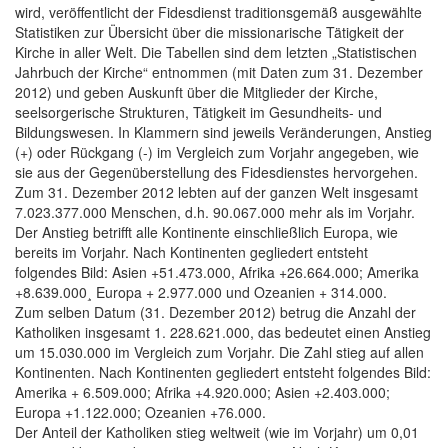
wird, veröffentlicht der Fidesdienst traditionsgemäß ausgewählte
Statistiken zur Übersicht über die missionarische Tätigkeit der
Kirche in aller Welt. Die Tabellen sind dem letzten „Statistischen
Jahrbuch der Kirche“ entnommen (mit Daten zum 31. Dezember
2012) und geben Auskunft über die Mitglieder der Kirche,
seelsorgerische Strukturen, Tätigkeit im Gesundheits- und
Bildungswesen. In Klammern sind jeweils Veränderungen, Anstieg
(+) oder Rückgang (-) im Vergleich zum Vorjahr angegeben, wie
sie aus der Gegenüberstellung des Fidesdienstes hervorgehen.
Zum 31. Dezember 2012 lebten auf der ganzen Welt insgesamt
7.023.377.000 Menschen, d.h. 90.067.000 mehr als im Vorjahr.
Der Anstieg betrifft alle Kontinente einschließlich Europa, wie
bereits im Vorjahr. Nach Kontinenten gegliedert entsteht
folgendes Bild: Asien +51.473.000, Afrika +26.664.000; Amerika
+8.639.000¸ Europa + 2.977.000 und Ozeanien + 314.000.
Zum selben Datum (31. Dezember 2012) betrug die Anzahl der
Katholiken insgesamt 1. 228.621.000, das bedeutet einen Anstieg
um 15.030.000 im Vergleich zum Vorjahr. Die Zahl stieg auf allen
Kontinenten. Nach Kontinenten gegliedert entsteht folgendes Bild:
Amerika + 6.509.000; Afrika +4.920.000; Asien +2.403.000;
Europa +1.122.000; Ozeanien +76.000.
Der Anteil der Katholiken stieg weltweit (wie im Vorjahr) um 0,01