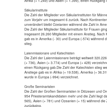
Afrika (+ 1.249) und Asien (+ 1.399), einen Rückgang 
Säkularinstitute
Die Zahl der Mitglieder von Säkularinstituten für Männ
zum Vorjahr um insgesamt 6 zurück. Nach Kontinenten au
unverändert bleibt Ozeianien während die Zahl in Amer
Die Zahl der Mitglieder Säkularinstitute für Frauen gi
insgesamt 26.260 Mitglieder mit einem Anstieg. Nach K
gab es in Amerika (- 30) und Europa (-574) während di
stieg.
Laienmissionare und Katechisten
Die Zahl der Laienmissionare beträgt weltweit 320.226
(+ 736), Asien (+ 3.774) und Europa (+ 428) verzeich
einen Rückgang gab.Die Zahl der Katechisten stieg we
Anstiege gab es in Afrika (+ 19.538), Amerika (+ 36.
wurde in Europa (-994) verzeichnet.
Große Seminaristen
Die Zahl der Großen Seminaristen in Diözesen und Orde
954 Priesteramtskandidaten mehr und die Zahl liegt da
565), Asien (+ 781) und Ozeanien (+ 15) während die Z
zurückging.