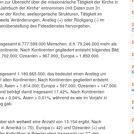
n zur Übersicht über die missionarische Tätigkeit der Kirche in
hen Jahrbuch der Kirche“ entnommen (mit Daten zum 31.
2
 der Kirche, seelsorgerische Strukturen, Tätigkeit im
weils Veränderungen, Anstieg (+) oder Rückgang (-) im
2
genüberstellung des Fidesdienstes hervorgehen.
Ö
2
nsgesamt 6.777.599.000 Menschen, d.h. 79.246.000 mehr als
 Kontinente. Nach Kontinenten gegliedert entsteht folgendes Bild:
2
47.702.000; Ozeanien + 967.000¸ Europa + 1.850.000.
2
K
nsgesamt 1.180.665.000, das bedeutet einen Anstieg um
f allen Kontinenten: Nach Kontinenten gegliedert entsteht
2
000; Asien + 1.814.000; Europa + 597.000; Ozeanien + 147.000.
w
n und beträgt damit insgesamt 17,42%. Nach Kontinenten
ika + 0,04%, Asien + 0,01%, während es wie im Vorjahr in
2
ng gab.
v
2
bei sich weltweit eine Anzahl von 13.154 ergibt. Nach
g in Amerika (+ 70), Europa (+ 42) und Ozeanien (+) und
2
der Katholiken je Priester stieg insgesamt um 27, der