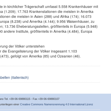
te in kirchlicher Trägerschaft umfasst 5.558 Krankenhäuser mit
ka (1.209); 17.763 Krankenstationen die meisten in Amerika
ationen die meisten in Asien (288) und Afrika (174); 16.073
 Europa (8.238) und Amerika (4.144); 9.956 Waisenhäuser, zu
en; 13.736 Eheberatungsstellen, größtenteils in Europa (5.948)
andere Institute, größtenteils in Amerika (4.484), Europa
ierung der Völker unterstehen
 die Evangelisierung der Völker insgesamt 1.103
n (473), gefolgt von Amerika (85) und Ozeanien (46).
ellen (italienisch)
icano Tel. +39-06-69880115 - Fax +39-06-69880107
 unterliegen einer
Creative Commons Namensnennung 4.0 International Lizenz