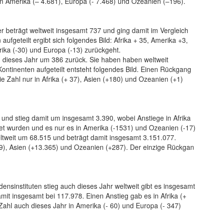
in Amerika (– 4.681), Europa (- 7.468) und Ozeanien (–196).
er beträgt weltweit insgesamt 737 und ging damit im Vergleich
fgeteilt ergibt sich folgendes Bild: Afrika + 35, Amerika +3,
ika (-30) und Europa (-13) zurückgeht.
ng dieses Jahr um 386 zurück. Sie haben haben weltweit
ontinenten aufgeteilt entsteht folgendes Bild. Einen Rückgang
e Zahl nur in Afrika (+ 37), Asien (+180) und Ozeanien (+1)
 und stieg damit um insgesamt 3.390, wobei Anstiege in Afrika
net wurden und es nur es in Amerika (-1531) und Ozeanien (-17)
ltweit um 68.515 und beträgt damit insgesamt 3.151.077.
319), Asien (+13.365) und Ozeanien (+287). Der einzige Rückgan
nsinstituten stieg auch dieses Jahr weltweit gibt es insgesamt
mit insgesamt bei 117.978. Einen Anstieg gab es in Afrika (+
ahl auch dieses Jahr in Amerika (- 60) und Europa (- 347)