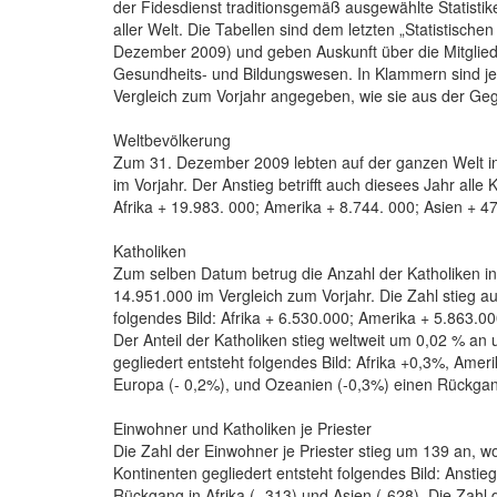
der Fidesdienst traditionsgemäß ausgewählte Statistike
aller Welt. Die Tabellen sind dem letzten „Statistisc
Dezember 2009) und geben Auskunft über die Mitglieder
Gesundheits- und Bildungswesen. In Klammern sind je
Vergleich zum Vorjahr angegeben, wie sie aus der Ge
Weltbevölkerung
Zum 31. Dezember 2009 lebten auf der ganzen Welt i
im Vorjahr. Der Anstieg betrifft auch diesees Jahr alle
Afrika + 19.983. 000; Amerika + 8.744. 000; Asien + 
Katholiken
Zum selben Datum betrug die Anzahl der Katholiken i
14.951.000 im Vergleich zum Vorjahr. Die Zahl stieg au
folgendes Bild: Afrika + 6.530.000; Amerika + 5.863.
Der Anteil der Katholiken stieg weltweit um 0,02 % a
gegliedert entsteht folgendes Bild: Afrika +0,3%, Amer
Europa (- 0,2%), und Ozeanien (-0,3%) einen Rückga
Einwohner und Katholiken je Priester
Die Zahl der Einwohner je Priester stieg um 139 an, wo
Kontinenten gegliedert entsteht folgendes Bild: Anstie
Rückgang in Afrika (- 313) und Asien (-628). Die Zahl 