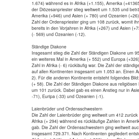
1.674) während es in Afrika (+1.155), Amerika (+4136
der Diözesanpriester stieg weltweit um 1.535 und beträ
Amerika (+946) und Asien (+ 780) und Ozeanien (+26)
Zahl der Ordenspriester ging um 108 zurück, womit ihr
bereits in den Vorjahren in Afrika (+267) und Asien (+
(- 569) und Ozeanien (-12).
Ständige Diakone
Insgesamt stieg die Zahl der Ständigen Diakone um 952
ein weiteres Mal in Amerika (+ 552) und Europa (+326
Zahl in Afrika (- 6) rückläufig war. Die Zahl der ständ
auf allen Kontinenten insgesamt um 1.053 an. Einen An
2). Für die anderen Kontinente entsteht folgendes Bil
(+ 58). Die Zahl der Ständigen Diakone aus religiösen 
um 101 zurück. Dabei gab es einen Anstieg nur in Asien
-71), Euripa (-33) und Ozeanien (-1).
Laienbrüder und Ordensschwestern
Die Zahl der Laienbrüder ging weltweit um 412 zurück u
Afrika (+ 294) während es rückläufige Zahlen in Ameri
gab. Die Zahl der Ordensschwestern ging weltweit auc
insgesamt 729.371. Nach Kontinenten gegliedert entste