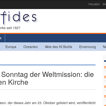
ITALIANO
EN
rke seit 1927
N
Europa
Ozeanien
Akte des Hl.Stuhls
Ernennung
N
2
 Sonntag der Weltmission: die
2
hen Kirche
2
2
on, der dieses Jahr am 23. Oktober gefeiert wird, veröffentlicht
2