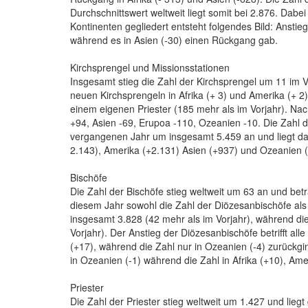
Durchschnittswert weltweit liegt somit bei 2.876. Dabe
Kontinenten gegliedert entsteht folgendes Bild: Anstie
während es in Asien (-30) einen Rückgang gab.
Kirchsprengel und Missionsstationen
Insgesamt stieg die Zahl der Kirchsprengel um 11 im V
neuen Kirchsprengeln in Afrika (+ 3) und Amerika (+ 2)
einem eigenen Priester (185 mehr als im Vorjahr). Nac
+94, Asien -69, Erupoa -110, Ozeanien -10. Die Zahl d
vergangenen Jahr um insgesamt 5.459 an und liegt damit
2.143), Amerika (+2.131) Asien (+937) und Ozeanien (
Bischöfe
Die Zahl der Bischöfe stieg weltweit um 63 an und bet
diesem Jahr sowohl die Zahl der Diözesanbischöfe als
insgesamt 3.828 (42 mehr als im Vorjahr), während di
Vorjahr). Der Anstieg der Diözesanbischöfe betrifft alle
(+17), während die Zahl nur in Ozeanien (-4) zurückg
in Ozeanien (-1) während die Zahl in Afrika (+10), Ame
Priester
Die Zahl der Priester stieg weltweit um 1.427 und lieg