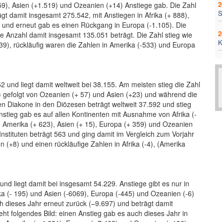
2
59), Asien (+1.519) und Ozeanien (+14) Anstiege gab. Die Zahl
S
gt damit insgesamt 275.542, mit Anstiegen in Afrika (+ 888),
 und erneut gab es einen Rückgang in Europa (-1.105). Die
2
e Anzahl damit insgesamt 135.051 beträgt. Die Zahl stieg wie
739), rückläufig waren die Zahlen in Amerika (-533) und Europa
 und liegt damit weltweit bei 38.155. Am meisten stieg die Zahl
) gefolgt von Ozeanien (+ 57) und Asien (+23) und während die
igen Diakone in den Diözesen beträgt weltweit 37.592 und stieg
stieg gab es auf allen Kontinenten mit Ausnahme von Afrika (-
d: Amerika (+ 623), Asien (+ 15), Europa (+ 359) und Ozeanien
Instituten beträgt 563 und ging damit im Vergleich zum Vorjahr
 (+8) und einen rückläufige Zahlen in Afrika (-4), (Amerika
nd liegt damit bei insgesamt 54.229. Anstiege gibt es nur in
ka (- 195) und Asien (-6069), Europa (-445) und Ozeanien (-6)
h dieses Jahr erneut zurück (–9.697) und beträgt damit
ht folgendes Bild: einen Anstieg gab es auch dieses Jahr in