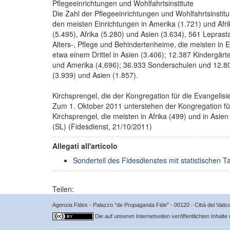
Pflegeeinrichtungen und Wohlfahrtsinstitute
Die Zahl der Pflegeeinrichtungen und Wohlfahrtsinstitu
den meisten Einrichtungen in Amerika (1.721) und Afri
(5.495), Afrika (5.280) und Asien (3.634), 561 Leprast
Alters-, Pflege und Behindertenheime, die meisten in
etwa einem Drittel in Asien (3.406); 12.387 Kindergärt
und Amerika (4.696); 36.933 Sonderschulen und 12.800 
(3.939) und Asien (1.857).
Kirchsprengel, die der Kongregation für die Evangelis
Zum 1. Oktober 2011 unterstehen der Kongregation für
Kirchsprengel, die meisten in Afrika (499) und in Asie
(SL) (Fidesdienst, 21/10/2011)
Allegati all'articolo
Sonderteil des Fidesdienstes mit statistischen Tab
Teilen:
Agenzia Fides - Palazzo “de Propaganda Fide” - 00120 - Città del Vat
Die auf unseren Internetseiten veröffentlichten Inhalte