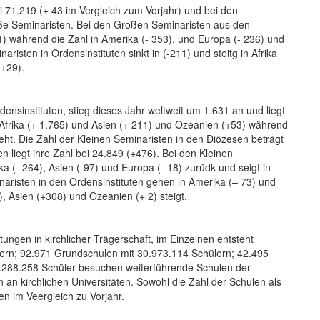
i 71.219 (+ 43 im Vergleich zum Vorjahr) und bei den
oße Seminaristen. Bei den Großen Seminaristen aus den
1) während die Zahl in Amerika (- 353), und Europa (- 236) und
isten in Ordensinstituten sinkt in (-211) und steitg in Afrika
(+29).
ensinstituten, stieg dieses Jahr weltweit um 1.631 an und liegt
 Afrika (+ 1.765) und Asien (+ 211) und Ozeanien (+53) während
eht. Die Zahl der Kleinen Seminaristen in den Diözesen beträgt
 liegt ihre Zahl bei 24.849 (+476). Bei den Kleinen
a (- 264), Asien (-97) und Europa (- 18) zurüdk und seigt in
naristen in den Ordensinstituten gehen in Amerika (– 73) und
), Asien (+308) und Ozeanien (+ 2) steigt.
tungen in kirchlicher Trägerschaft, im Einzelnen entsteht
lern; 92.971 Grundschulen mit 30.973.114 Schülern; 42.495
.288.258 Schüler besuchen weiterführende Schulen der
 an kirchlichen Universitäten. Sowohl die Zahl der Schulen als
en im Veergleich zu Vorjahr.