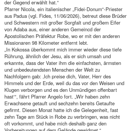
der Gegend erwählt hat.“
Pfarrer Nicola, ein italienischer „Fidei-Donum“-Priester
aus Padua (vgl. Fides, 11/06/2026), betreut diese Brüder
und Schwestern mit großer Sorgfalt und großem Eifer
von Adaba aus, einer anderen Gemeincd der
Apostolischen Präfektur Robe, wo er mit den anderen
Missionaren 98 Kilometer entfernt lebt.
„In Kokossa überkommt mich immer wieder diese tiefe
Rührung, ähnlich der Jesu, als er sich umsah und
erkannte, dass der Vater ihm die einfachsten, ärmsten
und unbedeutendsten Menschen der Welt zu
Nachfolgern gab: ‚Ich preise dich, Vater, Herr des
Himmels und der Erde, weil du das vor den Weisen und
Klugen verborgen und es den Unmündigen offenbart
hast‘“, fährt Pfarrer Angelo fort. „Wir haben zehn
Erwachsene getauft und sechzehn bereits Getaufte
gefirmt. Diesen Monat hatte ich die Gelegenheit, fast
zehn Tage am Stück in Robe zu verbringen, was nicht
oft vorkommt, und habe mich deshalb ganz den
Vorbereitungen auf dem Gelände gewidmet.“