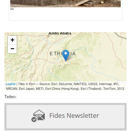
AA
+
−
Leaflet
| Tiles © Esri — Source: Esri, DeLorme, NAVTEQ, USGS, Intermap, iPC,
NRCAN, Esri Japan, METI, Esri China (Hong Kong), Esri (Thailand), TomTom, 2012
Teilen: