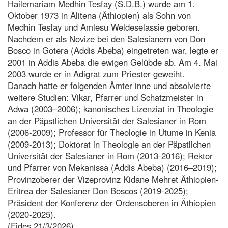
Hailemariam Medhin Tesfay (S.D.B.) wurde am 1.
Oktober 1973 in Alitena (Äthiopien) als Sohn von
Medhin Tesfay und Amlesu Weldeselassie geboren.
Nachdem er als Novize bei den Salesianern von Don
Bosco in Gotera (Addis Abeba) eingetreten war, legte er
2001 in Addis Abeba die ewigen Gelübde ab. Am 4. Mai
2003 wurde er in Adigrat zum Priester geweiht.
Danach hatte er folgenden Ämter inne und absolvierte
weitere Studien: Vikar, Pfarrer und Schatzmeister in
Adwa (2003–2006); kanonisches Lizenziat in Theologie
an der Päpstlichen Universität der Salesianer in Rom
(2006-2009); Professor für Theologie in Utume in Kenia
(2009-2013); Doktorat in Theologie an der Päpstlichen
Universität der Salesianer in Rom (2013-2016); Rektor
und Pfarrer von Mekanissa (Addis Abeba) (2016–2019);
Provinzoberer der Vizeprovinz Kidane Mehret Äthiopien-
Eritrea der Salesianer Don Boscos (2019-2025);
Präsident der Konferenz der Ordensoberen in Äthiopien
(2020-2025).
(Fides 21/3/2026)