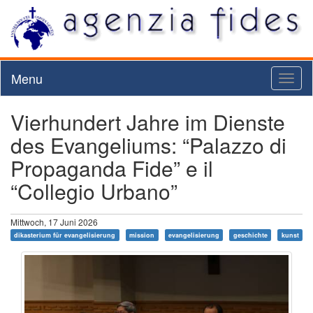
Menu
Toggl
naviga
Vierhundert Jahre im Dienste
des Evangeliums: “Palazzo di
Propaganda Fide” e il
“Collegio Urbano”
Mittwoch, 17 Juni 2026
dikasterium für evangelisierung
mission
evangelisierung
geschichte
kunst