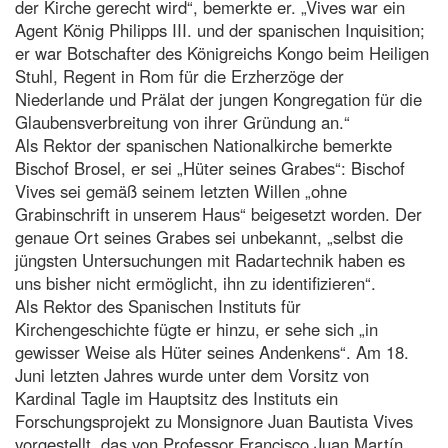
der Kirche gerecht wird“, bemerkte er. „Vives war ein
Agent König Philipps III. und der spanischen Inquisition;
er war Botschafter des Königreichs Kongo beim Heiligen
Stuhl, Regent in Rom für die Erzherzöge der
Niederlande und Prälat der jungen Kongregation für die
Glaubensverbreitung von ihrer Gründung an.“
Als Rektor der spanischen Nationalkirche bemerkte
Bischof Brosel, er sei „Hüter seines Grabes“: Bischof
Vives sei gemäß seinem letzten Willen „ohne
Grabinschrift in unserem Haus“ beigesetzt worden. Der
genaue Ort seines Grabes sei unbekannt, „selbst die
jüngsten Untersuchungen mit Radartechnik haben es
uns bisher nicht ermöglicht, ihn zu identifizieren“.
Als Rektor des Spanischen Instituts für
Kirchengeschichte fügte er hinzu, er sehe sich „in
gewisser Weise als Hüter seines Andenkens“. Am 18.
Juni letzten Jahres wurde unter dem Vorsitz von
Kardinal Tagle im Hauptsitz des Instituts ein
Forschungsprojekt zu Monsignore Juan Bautista Vives
vorgestellt, das von Professor Francisco Juan Martín