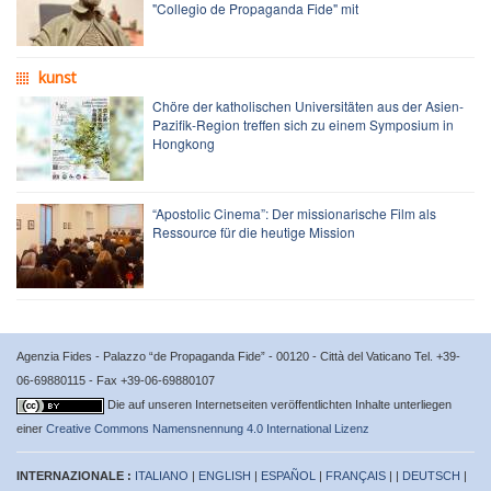
"Collegio de Propaganda Fide" mit
kunst
Chöre der katholischen Universitäten aus der Asien-
Pazifik-Region treffen sich zu einem Symposium in
Hongkong
“Apostolic Cinema”: Der missionarische Film als
Ressource für die heutige Mission
Agenzia Fides - Palazzo “de Propaganda Fide” - 00120 - Città del Vaticano Tel. +39-
06-69880115 - Fax +39-06-69880107
Die auf unseren Internetseiten veröffentlichten Inhalte unterliegen
einer
Creative Commons Namensnennung 4.0 International Lizenz
INTERNAZIONALE :
ITALIANO
|
ENGLISH
|
ESPAÑOL
|
FRANÇAIS
| |
DEUTSCH
|