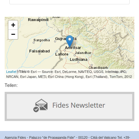
+
−
Leaflet
| Tiles © Esri — Source: Esri, DeLorme, NAVTEQ, USGS, Intermap, iPC,
NRCAN, Esri Japan, METI, Esri China (Hong Kong), Esri (Thailand), TomTom, 2012
Teilen:
Agenzia Fides - Palazzo “de Propaganda Fide” - 00120 - Città del Vaticano Tel. +39-