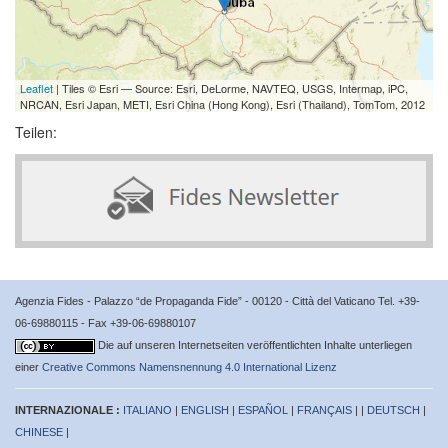
Leaflet
| Tiles © Esri — Source: Esri, DeLorme, NAVTEQ, USGS, Intermap, iPC,
NRCAN, Esri Japan, METI, Esri China (Hong Kong), Esri (Thailand), TomTom, 2012
Teilen:
Agenzia Fides - Palazzo “de Propaganda Fide” - 00120 - Città del Vaticano Tel. +39-
06-69880115 - Fax +39-06-69880107
Die auf unseren Internetseiten veröffentlichten Inhalte unterliegen
einer
Creative Commons Namensnennung 4.0 International Lizenz
INTERNAZIONALE :
ITALIANO
|
ENGLISH
|
ESPAÑOL
|
FRANÇAIS
| |
DEUTSCH
|
CHINESE
|