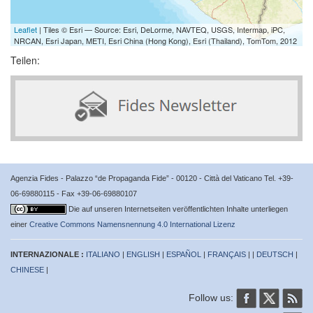
Leaflet
| Tiles © Esri — Source: Esri, DeLorme, NAVTEQ, USGS, Intermap, iPC,
NRCAN, Esri Japan, METI, Esri China (Hong Kong), Esri (Thailand), TomTom, 2012
Teilen:
Agenzia Fides - Palazzo “de Propaganda Fide” - 00120 - Città del Vaticano Tel. +39-
06-69880115 - Fax +39-06-69880107
Die auf unseren Internetseiten veröffentlichten Inhalte unterliegen
einer
Creative Commons Namensnennung 4.0 International Lizenz
INTERNAZIONALE :
ITALIANO
|
ENGLISH
|
ESPAÑOL
|
FRANÇAIS
| |
DEUTSCH
|
CHINESE
|
Follow us: