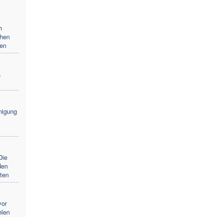
h
hen
ten
a
nigung
Die
den
ten
or
hlen