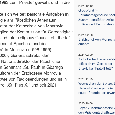
983 zum Priester geweiht und in die
2024-12-19
Großbrand im
e sich weiter: pastorale Aufgaben in
Parlamentsgebäude nac
urgie am Päpstlichen Athenäum
Zusammenstößen zwisc
Polizei und Demonstran
ator der Kathedrale von Monrovia,
glied der Kommission für Gerechtigkeit
2024-02-28
nd inter-religious Council of Liberia"
Erzbischof von Monrovi
een of Apostles“ und des
ernannt
a“ in Monrovia (1996-1999);
000); Generalsekretär der
2024-02-09
Katholische Freuenverei
Nationaldirektor der Päpstlichen
trifft sich im Geiste der
n Seminars „St. Paul“ in Gbarnga
Enzyklika “Fratelli tutti”
ultoren der Erzdiözese Monrovia
sowie von Radiosendungen und ist in
2023-11-25
Wechsel an der Spitze: 
rei „St. Pius X.“ und seit 2021
Herausforderungen, die 
neuen Präsidenten erwar
2023-10-06
Foya: Zusammenstöße v
den Präsidentschaftswa