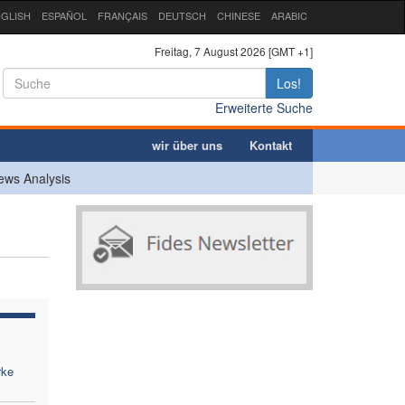
GLISH
ESPAÑOL
FRANÇAIS
DEUTSCH
CHINESE
ARABIC
Freitag, 7 August 2026 [GMT +1]
Los!
Erweiterte Suche
wir über uns
Kontakt
ews Analysis
rke