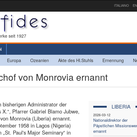
ITALIANO
EN
rke seit 1927
N
Europa
Ozeanien
Akte des Hl.Stuhls
Ernennung
N
chof von Monrovia ernannt
n bisherigen Administrator der
LIBERIA
 X.“, Pfarrer Gabriel Blamo Jubwe,
2026-03-12
von Monrovia (Liberia) ernannt.
Nationaldirektor der
tember 1958 in Lagos (Nigeria)
Päpstlichen Missionswe
ernannt
 „St. Paul's Major Seminary“ in