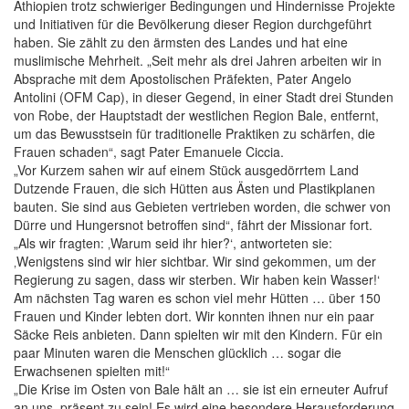
Äthiopien trotz schwieriger Bedingungen und Hindernisse Projekte
und Initiativen für die Bevölkerung dieser Region durchgeführt
haben. Sie zählt zu den ärmsten des Landes und hat eine
muslimische Mehrheit. „Seit mehr als drei Jahren arbeiten wir in
Absprache mit dem Apostolischen Präfekten, Pater Angelo
Antolini (OFM Cap), in dieser Gegend, in einer Stadt drei Stunden
von Robe, der Hauptstadt der westlichen Region Bale, entfernt,
um das Bewusstsein für traditionelle Praktiken zu schärfen, die
Frauen schaden“, sagt Pater Emanuele Ciccia.
„Vor Kurzem sahen wir auf einem Stück ausgedörrtem Land
Dutzende Frauen, die sich Hütten aus Ästen und Plastikplanen
bauten. Sie sind aus Gebieten vertrieben worden, die schwer von
Dürre und Hungersnot betroffen sind“, fährt der Missionar fort.
„Als wir fragten: ‚Warum seid ihr hier?‘, antworteten sie:
‚Wenigstens sind wir hier sichtbar. Wir sind gekommen, um der
Regierung zu sagen, dass wir sterben. Wir haben kein Wasser!‘
Am nächsten Tag waren es schon viel mehr Hütten … über 150
Frauen und Kinder lebten dort. Wir konnten ihnen nur ein paar
Säcke Reis anbieten. Dann spielten wir mit den Kindern. Für ein
paar Minuten waren die Menschen glücklich … sogar die
Erwachsenen spielten mit!“
„Die Krise im Osten von Bale hält an … sie ist ein erneuter Aufruf
an uns, präsent zu sein! Es wird eine besondere Herausforderung