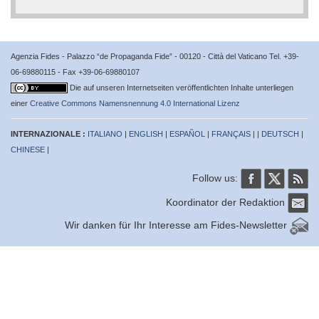
Agenzia Fides - Palazzo “de Propaganda Fide” - 00120 - Città del Vaticano Tel. +39-
06-69880115 - Fax +39-06-69880107
Die auf unseren Internetseiten veröffentlichten Inhalte unterliegen
einer
Creative Commons Namensnennung 4.0 International Lizenz
INTERNAZIONALE :
ITALIANO
|
ENGLISH
|
ESPAÑOL
|
FRANÇAIS
| |
DEUTSCH
|
CHINESE
|
Follow us:
Koordinator der Redaktion
Wir danken für Ihr Interesse am Fides-Newsletter