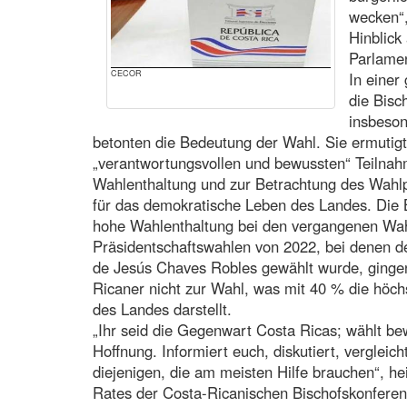
wecken“,
Hinblick
Parlame
CECOR
In einer
die Bisc
insbeson
betonten die Bedeutung der Wahl. Sie ermutigt
„verantwortungsvollen und bewussten“ Teilnah
Wahlenthaltung und zur Betrachtung des Wahl
für das demokratische Leben des Landes. Die B
hohe Wahlenthaltung bei den vergangenen Wah
Präsidentschaftswahlen von 2022, bei denen de
de Jesús Chaves Robles gewählt wurde, gingen
Ricaner nicht zur Wahl, was mit 40 % die höch
des Landes darstellt.
„Ihr seid die Gegenwart Costa Ricas; wählt bew
Hoffnung. Informiert euch, diskutiert, vergleic
diejenigen, die am meisten Hilfe brauchen“, he
Rates der Costa-Ricanischen Bischofskonfere