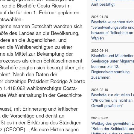
Amt bestätigt
 so die Bischöfe Costa Ricas im
 auf die für den 1. Februar geplanten
2026-01-20
ntswahlen.
Bischöfe wünschen sich
 gemeinsamen Botschaft wandten sich
“verantwortungsvolle un
höfe des Landes an die Bevölkerung,
bewusste” Teilnahme an
Wahlen
dere an die Jugendlichen, und
en die Wahlberechtigten zu einer
2025-08-14
me als Mittel zur Bekämpfung der
Bischöfe und Mitarbeite
prozesses als einen Schlüsselmoment
Seelsorge unter Migrant
kommen zur 12.
ischöfe zeigten sich besorgt über „die
Regionalversammlung
len“. Nach den Daten der
zusammen
r derzeitige Präsident Rodrigo Alberto
 1.418.062 wahlberechtigte Costa-
2023-02-10
ste Wahlenthaltung in der Geschichte
Bischöfe zur aktuellen L
“Wir dürfen uns nicht an
Gewalt gewöhnen”
usst, mit Erinnerung und kritischer
ht die Vorschläge und denkt an
2023-02-02
ißt es in der Erklärung des Ständigen
Welttag des geweihten 
nz (CECOR). „Als eure Hirten sagen
“Boten der Solidarität un
Hoffnung in der heutigen