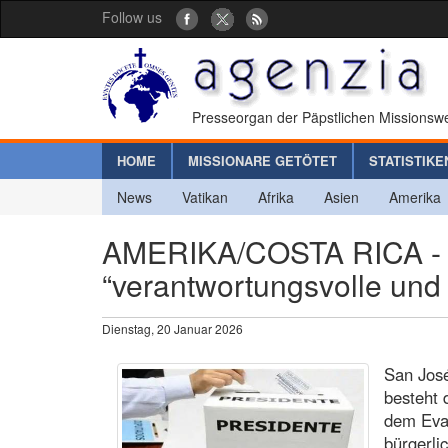
Follow us
Presseorgan der Päpstlichen Missionswe
HOME
MISSIONARE GETÖTET
STATISTIKE
News
Vatikan
Afrika
Asien
Amerika
AMERIKA/COSTA RICA - B
“verantwortungsvolle un
Dienstag, 20 Januar 2026
San José
besteht 
dem Eva
bürgerl