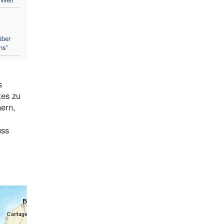
über
ns”
s
tes zu
nern,
uss