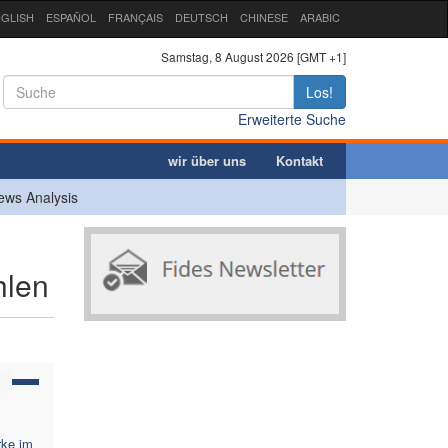
GLISH
ESPAÑOL
FRANÇAIS
DEUTSCH
CHINESE
ARABIC
Samstag, 8 August 2026 [GMT +1]
Los!
Erweiterte Suche
wir über uns
Kontakt
ews Analysis
hlen
rke im