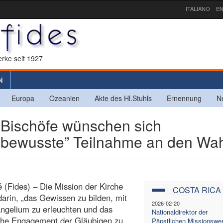
ITALIANO
EN
rke seit 1927
N
Europa
Ozeanien
Akte des Hl.Stuhls
Ernennung
N
ischöfe wünschen sich
d bewusste” Teilnahme an den Wa
 (Fides) – Die Mission der Kirche
COSTA RICA
darin, „das Gewissen zu bilden, mit
2026-02-20
ngelium zu erleuchten und das
Nationaldirektor der
iche Engagement der Gläubigen zu
Päpstlichen Missionswe