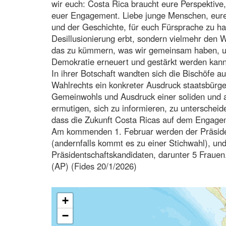
wir euch: Costa Rica braucht eure Perspektive,
euer Engagement. Liebe junge Menschen, eure
und der Geschichte, für euch Fürsprache zu hal
Desillusionierung erbt, sondern vielmehr den
das zu kümmern, was wir gemeinsam haben, un
Demokratie erneuert und gestärkt werden kann 
In ihrer Botschaft wandten sich die Bischöfe a
Wahlrechts ein konkreter Ausdruck staatsbürger
Gemeinwohls und Ausdruck einer soliden und au
ermutigen, sich zu informieren, zu unterschei
dass die Zukunft Costa Ricas auf dem Engagem
Am kommenden 1. Februar werden der Präside
(andernfalls kommt es zu einer Stichwahl), und
Präsidentschaftskandidaten, darunter 5 Frauen
(AP) (Fides 20/1/2026)
+
−