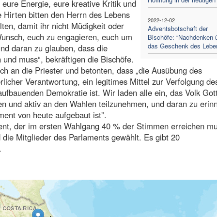
 eure Energie, eure kreative Kritik und
 Hirten bitten den Herrn des Lebens
2022-12-02
ten, damit ihr nicht Müdigkeit oder
Adventsbotschaft der
 Wunsch, euch zu engagieren, euch um
Bischöfe: “Nachdenken 
das Geschenk des Lebe
d daran zu glauben, dass die
und muss“, bekräftigen die Bischöfe.
uch an die Priester und betonten, dass „die Ausübung des
licher Verantwortung, ein legitimes Mittel zur Verfolgung de
fbauenden Demokratie ist. Wir laden alle ein, das Volk Got
den und aktiv an den Wahlen teilzunehmen, und daran zu erin
ent von heute aufgebaut ist”.
nt, der im ersten Wahlgang 40 % der Stimmen erreichen m
 die Mitglieder des Parlaments gewählt. Es gibt 20
.