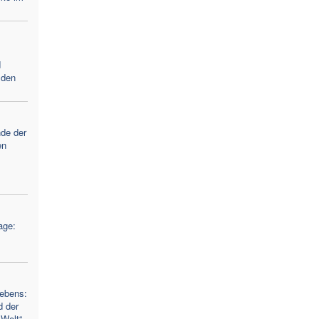
d
 den
nde der
en
age:
Lebens:
d der
 Welt“