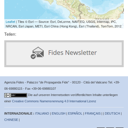
Leaflet
| Tiles © Esri — Source: Esri, DeLorme, NAVTEQ, USGS, Intermap, iPC,
NRCAN, Esri Japan, METI, Esri China (Hong Kong), Esri (Thailand), TomTom, 2012
Teilen:
Agenzia Fides - Palazzo “de Propaganda Fide” - 00120 - Città del Vaticano Tel. +39-
06-69880115 - Fax +39-06-69880107
Die auf unseren Internetseiten veröffentlichten Inhalte unterliegen
einer
Creative Commons Namensnennung 4.0 International Lizenz
INTERNAZIONALE :
ITALIANO
|
ENGLISH
|
ESPAÑOL
|
FRANÇAIS
| |
DEUTSCH
|
CHINESE
|