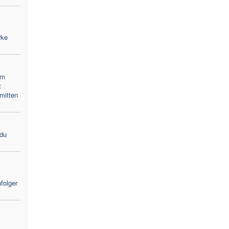
rke
um
:
nmitten
 du
folger