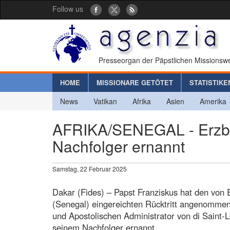
Follow us
Presseorgan der Päpstlichen Missionswe
HOME
MISSIONARE GETÖTET
STATISTIKE
News
Vatikan
Afrika
Asien
Amerika
AFRIKA/SENEGAL - Erzbis
Nachfolger ernannt
Samstag, 22 Februar 2025
Dakar (Fides) – Papst Franziskus hat den von
(Senegal) eingereichten Rücktritt angenommen
und Apostolischen Administrator von di Saint-
seinem Nachfolger ernannt.