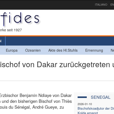
ITALIANO
EN
rke seit 1927
N
Europa
Ozeanien
Akte des Hl.Stuhls
Ernennung
N
chof von Dakar zurückgetreten 
 Erzbischor Benjamin Ndiaye von Dakar
SENEGAL
 und den bisherigen Bischof von Thiès
2026-01-10
Louis du Sénégal, André Gueye, zu
Bischofskoadjutor der D
Kolda ernannt