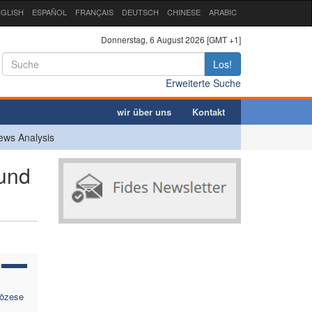
GLISH
ESPAÑOL
FRANÇAIS
DEUTSCH
CHINESE
ARABIC
Donnerstag, 6 August 2026 [GMT +1]
Los!
Erweiterte Suche
wir über uns
Kontakt
ews Analysis
und
iözese