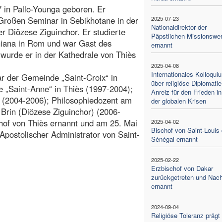
 in Pallo-Younga geboren. Er
 Großen Seminar in Sebikhotane in der
2025-07-23
Nationaldirektor der
r Diözese Ziguinchor. Er studierte
Päpstlichen Missionswe
aniana in Rom und war Gast des
ernannt
 wurde er in der Kathedrale von Thiès
2025-04-08
Internationales Kolloqui
ar der Gemeinde „Saint-Croix“ in
über religiöse Diplomatie
 „Saint-Anne“ in Thiès (1997-2004);
Anreiz für den Frieden i
 (2004-2006); Philosophiedozent am
der globalen Krisen
 Brin (Diözese Ziguinchor) (2006-
hof von Thiès ernannt und am 25. Mai
2025-04-02
Bischof von Saint-Louis
Apostolischer Administrator von Saint-
Sénégal ernannt
2025-02-22
Erzbischof von Dakar
zurückgetreten und Nach
ernannt
2024-09-04
Religiöse Toleranz prägt