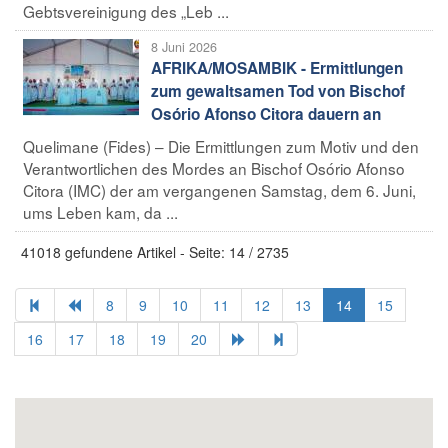
Gebtsvereinigung des „Leb ...
8 Juni 2026
AFRIKA/MOSAMBIK - Ermittlungen
zum gewaltsamen Tod von Bischof
Osório Afonso Citora dauern an
Quelimane (Fides) – Die Ermittlungen zum Motiv und den
Verantwortlichen des Mordes an Bischof Osório Afonso
Citora (IMC) der am vergangenen Samstag, dem 6. Juni,
ums Leben kam, da ...
41018 gefundene Artikel - Seite: 14 / 2735
8
9
10
11
12
13
14
15
16
17
18
19
20