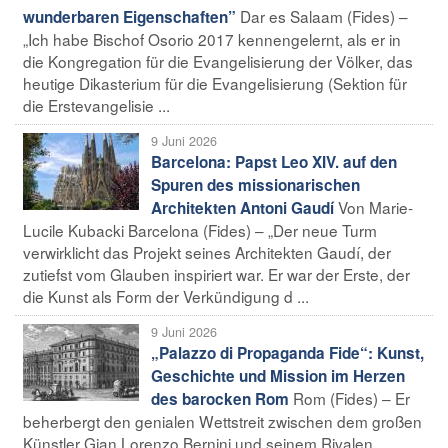
Dar es Salaam (Fides) –
wunderbaren Eigenschaften”
„Ich habe Bischof Osorio 2017 kennengelernt, als er in
die Kongregation für die Evangelisierung der Völker, das
heutige Dikasterium für die Evangelisierung (Sektion für
die Erstevangelisie ...
9 Juni 2026
Barcelona: Papst Leo XIV. auf den
Spuren des missionarischen
Von Marie-
Architekten Antoni Gaudí
Lucile Kubacki Barcelona (Fides) – „Der neue Turm
verwirklicht das Projekt seines Architekten Gaudí, der
zutiefst vom Glauben inspiriert war. Er war der Erste, der
die Kunst als Form der Verkündigung d ...
9 Juni 2026
„Palazzo di Propaganda Fide“: Kunst,
Geschichte und Mission im Herzen
Rom (Fides) – Er
des barocken Rom
beherbergt den genialen Wettstreit zwischen dem großen
Künstler Gian Lorenzo Bernini und seinem Rivalen