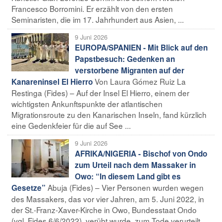
Francesco Borromini. Er erzählt von den ersten
Seminaristen, die im 17. Jahrhundert aus Asien, ...
9 Juni 2026
EUROPA/SPANIEN - Mit Blick auf den
Papstbesuch: Gedenken an
verstorbene Migranten auf der
Von Laura Gómez Ruiz La
Kanareninsel El Hierro
Restinga (Fides) – Auf der Insel El Hierro, einem der
wichtigsten Ankunftspunkte der atlantischen
Migrationsroute zu den Kanarischen Inseln, fand kürzlich
eine Gedenkfeier für die auf See ...
9 Juni 2026
AFRIKA/NIGERIA - Bischof von Ondo
zum Urteil nach dem Massaker in
Owo: “In diesem Land gibt es
Abuja (Fides) – Vier Personen wurden wegen
Gesetze”
des Massakers, das vor vier Jahren, am 5. Juni 2022, in
der St.-Franz-Xaver-Kirche in Owo, Bundesstaat Ondo
(vgl. Fides 6/6/2022), verübt wurde, zum Tode verurteilt.