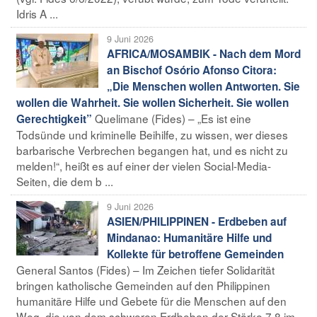
Idris A ...
9 Juni 2026
AFRICA/MOSAMBIK - Nach dem Mord
an Bischof Osório Afonso Citora:
„Die Menschen wollen Antworten. Sie
wollen die Wahrheit. Sie wollen Sicherheit. Sie wollen
Quelimane (Fides) – „Es ist eine
Gerechtigkeit”
Todsünde und kriminelle Beihilfe, zu wissen, wer dieses
barbarische Verbrechen begangen hat, und es nicht zu
melden!“, heißt es auf einer der vielen Social-Media-
Seiten, die dem b ...
9 Juni 2026
ASIEN/PHILIPPINEN - Erdbeben auf
Mindanao: Humanitäre Hilfe und
Kollekte für betroffene Gemeinden
General Santos (Fides) – Im Zeichen tiefer Solidarität
bringen katholische Gemeinden auf den Philippinen
humanitäre Hilfe und Gebete für die Menschen auf den
Weg, die von dem schweren Erdbeben der Stärke 7,8 im