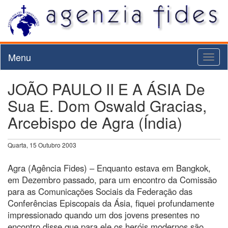
Menu
Toggl
naviga
JOÃO PAULO II E A ÁSIA De
Sua E. Dom Oswald Gracias,
Arcebispo de Agra (Índia)
Quarta, 15 Outubro 2003
Agra (Agência Fides) – Enquanto estava em Bangkok,
em Dezembro passado, para um encontro da Comissão
para as Comunicações Sociais da Federação das
Conferências Episcopais da Ásia, fiquei profundamente
impressionado quando um dos jovens presentes no
encontro disse que para ele os heróis modernos são