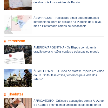
detidos dois funcionários de Bagdá
ÁSIA/IRAQUE - Três bispos sírios pedem proteção
internacional para os cristãos na Planície de Nínive,
mas o Patriarcado caldeu se desassocia
terrorismo
AMÉRICA/ARGENTINA - Os Bispos convidam à
oração pelos cristãos coptas e pela paz no mundo
ÁSIA/FILIPINAS - O Bispo de Marawi: “Apelo em vídeo
do Pe. Chito: fase critica, tememos pela vida dos
reféns”
jihadistas
ÁFRICA/EGITO - Críticas e acusações contra Al Azhar
e o Grande Imame, mas um bispo copta os defende