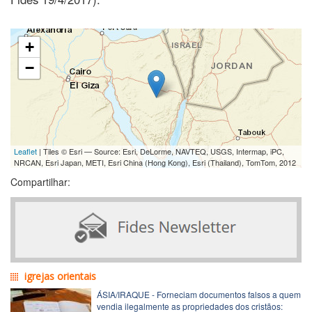
+
−
Leaflet
| Tiles © Esri — Source: Esri, DeLorme, NAVTEQ, USGS, Intermap, iPC,
NRCAN, Esri Japan, METI, Esri China (Hong Kong), Esri (Thailand), TomTom, 2012
Compartilhar:
igrejas orientais
ÁSIA/IRAQUE - Forneciam documentos falsos a quem
vendia ilegalmente as propriedades dos cristãos: