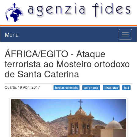
Menu
Toggl
naviga
ÁFRICA/EGITO - Ataque
terrorista ao Mosteiro ortodoxo
de Santa Caterina
Quarta, 19 Abril 2017
igrejas orientais
terrorismo
jihadistas
islã