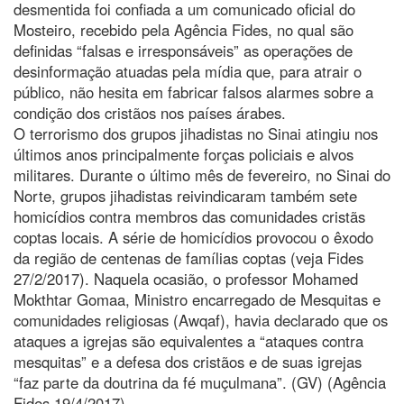
desmentida foi confiada a um comunicado oficial do
Mosteiro, recebido pela Agência Fides, no qual são
definidas “falsas e irresponsáveis” as operações de
desinformação atuadas pela mídia que, para atrair o
público, não hesita em fabricar falsos alarmes sobre a
condição dos cristãos nos países árabes.
O terrorismo dos grupos jihadistas no Sinai atingiu nos
últimos anos principalmente forças policiais e alvos
militares. Durante o último mês de fevereiro, no Sinai do
Norte, grupos jihadistas reivindicaram também sete
homicídios contra membros das comunidades cristãs
coptas locais. A série de homicídios provocou o êxodo
da região de centenas de famílias coptas (veja Fides
27/2/2017). Naquela ocasião, o professor Mohamed
Mokthtar Gomaa, Ministro encarregado de Mesquitas e
comunidades religiosas (Awqaf), havia declarado que os
ataques a igrejas são equivalentes a “ataques contra
mesquitas” e a defesa dos cristãos e de suas igrejas
“faz parte da doutrina da fé muçulmana”. (GV) (Agência
Fides 19/4/2017).