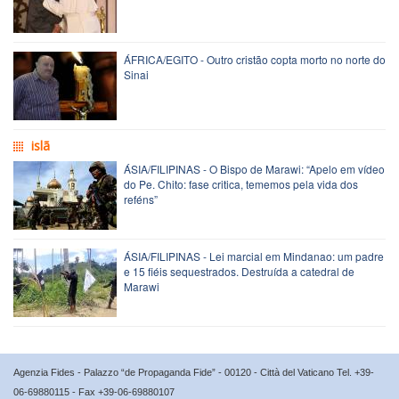
ÁFRICA/EGITO - Outro cristão copta morto no norte do
Sinai
islã
ÁSIA/FILIPINAS - O Bispo de Marawi: “Apelo em vídeo
do Pe. Chito: fase critica, tememos pela vida dos
reféns”
ÁSIA/FILIPINAS - Lei marcial em Mindanao: um padre
e 15 fiéis sequestrados. Destruída a catedral de
Marawi
Agenzia Fides - Palazzo “de Propaganda Fide” - 00120 - Città del Vaticano Tel. +39-
06-69880115 - Fax +39-06-69880107