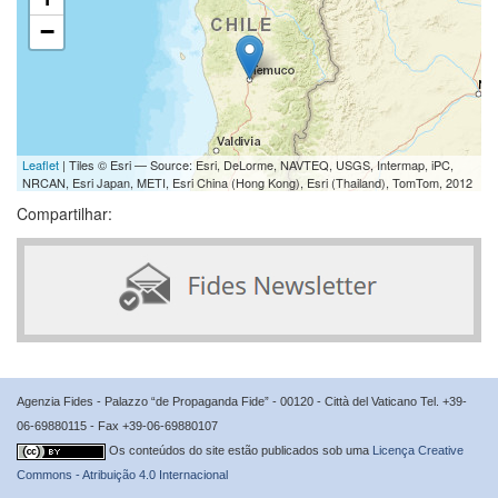
−
Leaflet
| Tiles © Esri — Source: Esri, DeLorme, NAVTEQ, USGS, Intermap, iPC,
NRCAN, Esri Japan, METI, Esri China (Hong Kong), Esri (Thailand), TomTom, 2012
Compartilhar:
Agenzia Fides - Palazzo “de Propaganda Fide” - 00120 - Città del Vaticano Tel. +39-
06-69880115 - Fax +39-06-69880107
Os conteúdos do site estão publicados sob uma
Licença Creative
Commons - Atribuição 4.0 Internacional