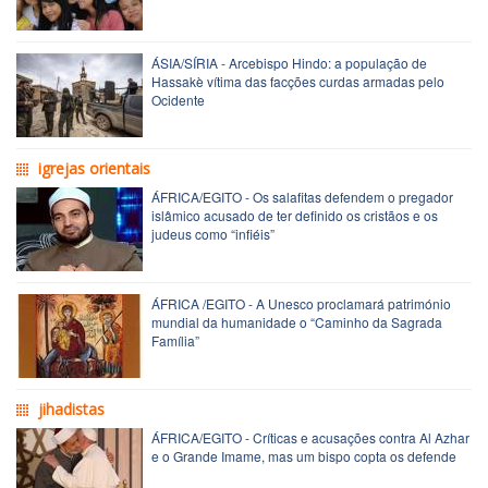
ÁSIA/SÍRIA - Arcebispo Hindo: a população de
Hassakè vítima das facções curdas armadas pelo
Ocidente
igrejas orientais
ÁFRICA/EGITO - Os salafitas defendem o pregador
islâmico acusado de ter definido os cristãos e os
judeus como “infiéis”
ÁFRICA /EGITO - A Unesco proclamará património
mundial da humanidade o “Caminho da Sagrada
Família”
jihadistas
ÁFRICA/EGITO - Críticas e acusações contra Al Azhar
e o Grande Imame, mas um bispo copta os defende