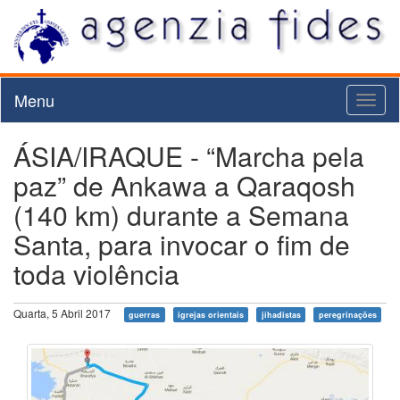
Menu
Toggl
naviga
ÁSIA/IRAQUE - “Marcha pela
paz” de Ankawa a Qaraqosh
(140 km) durante a Semana
Santa, para invocar o fim de
toda violência
Quarta, 5 Abril 2017
guerras
igrejas orientais
jihadistas
peregrinações