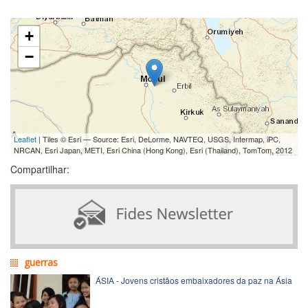
+
−
Leaflet
| Tiles © Esri — Source: Esri, DeLorme, NAVTEQ, USGS, Intermap, iPC,
NRCAN, Esri Japan, METI, Esri China (Hong Kong), Esri (Thailand), TomTom, 2012
Compartilhar:
guerras
ÁSIA - Jovens cristãos embaixadores da paz na Ásia