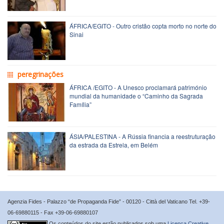
ÁFRICA/EGITO - Outro cristão copta morto no norte do
Sinai
peregrinações
ÁFRICA /EGITO - A Unesco proclamará património
mundial da humanidade o “Caminho da Sagrada
Família”
ÁSIA/PALESTINA - A Rússia financia a reestruturação
da estrada da Estrela, em Belém
Agenzia Fides - Palazzo “de Propaganda Fide” - 00120 - Città del Vaticano Tel. +39-
06-69880115 - Fax +39-06-69880107
Os conteúdos do site estão publicados sob uma
Licença Creative