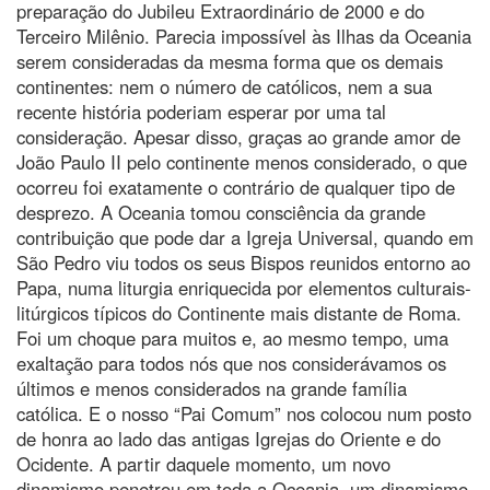
preparação do Jubileu Extraordinário de 2000 e do
Terceiro Milênio. Parecia impossível às Ilhas da Oceania
serem consideradas da mesma forma que os demais
continentes: nem o número de católicos, nem a sua
recente história poderiam esperar por uma tal
consideração. Apesar disso, graças ao grande amor de
João Paulo II pelo continente menos considerado, o que
ocorreu foi exatamente o contrário de qualquer tipo de
desprezo. A Oceania tomou consciência da grande
contribuição que pode dar a Igreja Universal, quando em
São Pedro viu todos os seus Bispos reunidos entorno ao
Papa, numa liturgia enriquecida por elementos culturais-
litúrgicos típicos do Continente mais distante de Roma.
Foi um choque para muitos e, ao mesmo tempo, uma
exaltação para todos nós que nos considerávamos os
últimos e menos considerados na grande família
católica. E o nosso “Pai Comum” nos colocou num posto
de honra ao lado das antigas Igrejas do Oriente e do
Ocidente. A partir daquele momento, um novo
dinamismo penetrou em toda a Oceania, um dinamismo