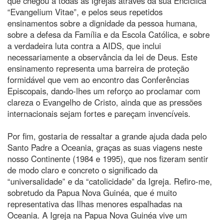
que chegou a todas as Igrejas através da sua Encíclica
“Evangelium Vitae”, e pelos seus repetidos
ensinamentos sobre a dignidade da pessoa humana,
sobre a defesa da Família e da Escola Católica, e sobre
a verdadeira luta contra a AIDS, que inclui
necessariamente a observância da lei de Deus. Este
ensinamento representa uma barreira de proteção
formidável que vem ao encontro das Conferências
Episcopais, dando-lhes um reforço ao proclamar com
clareza o Evangelho de Cristo, ainda que as pressões
internacionais sejam fortes e pareçam invencíveis.
Por fim, gostaria de ressaltar a grande ajuda dada pelo
Santo Padre a Oceania, graças as suas viagens neste
nosso Continente (1984 e 1995), que nos fizeram sentir
de modo claro e concreto o significado da
“universalidade” e da “catolicidade” da Igreja. Refiro-me,
sobretudo da Papua Nova Guinéa, que é muito
representativa das Ilhas menores espalhadas na
Oceania. A Igreja na Papua Nova Guinéa vive um