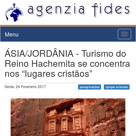
Menu
Toggl
naviga
ÁSIA/JORDÂNIA - Turismo do
Reino Hachemita se concentra
nos “lugares cristãos”
Sexta, 24 Fevereiro 2017
peregrinações
igrejas orientais