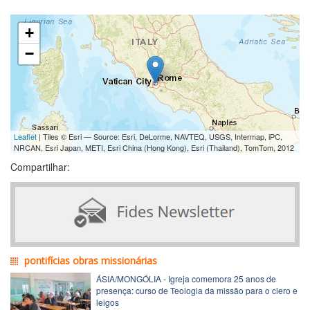
+
−
Leaflet
| Tiles © Esri — Source: Esri, DeLorme, NAVTEQ, USGS, Intermap, iPC,
NRCAN, Esri Japan, METI, Esri China (Hong Kong), Esri (Thailand), TomTom, 2012
Compartilhar:
pontifícias obras missionárias
ÁSIA/MONGÓLIA - Igreja comemora 25 anos de
presença: curso de Teologia da missão para o clero e
leigos