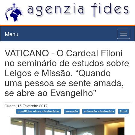
Menu
Toggl
naviga
VATICANO - O Cardeal Filoni
no seminário de estudos sobre
Leigos e Missão. “Quando
uma pessoa se sente amada,
se abre ao Evangelho”
Quarta, 15 Fevereiro 2017
pontifícias obras missionárias
formação
animação missionária
filoni