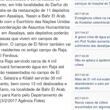
serviços do hospital de 
nto, em três localidades do Darfur do
rata-se da restauração de 11 depósitos
2017-05-24
em Assalaya, Yassin e Bahr El Arab.
Emergência cólera na ca
o com o Escritório das Nações Unidas
do Kordofan setentrional
Coordenação de Assuntos Humanitários
 em Assalaya, seis depósitos poderão
2017-04-27
A grave crise de água po
pessoas que vivem em campos de
em Port Sudan aumenta
Nimir. O campo de El Nimir também vai
sofrimento dos desaloja
 residentes no antigo campo de Raja,
El Ferdous.
2017-03-29
Não se aplaca a epidemi
a Raja servindo cerca de 4 mil
cólera
inuará fornecendo água em Raja até
rão reassentados no campo de El
2017-03-02
 Selaia'a e Kilakil servirão 30 mil
Mais de 31 mil sul-suda
ento, bem como 13 mil deslocados e
abandonaram o país por
da penúria
rio, na localidade de Bahr El Arab.
e para Kario pelo Departamento de
2017-03-01
3/2/2017 Agência Fides)
Novos casos de cólera
encontrados em alguma