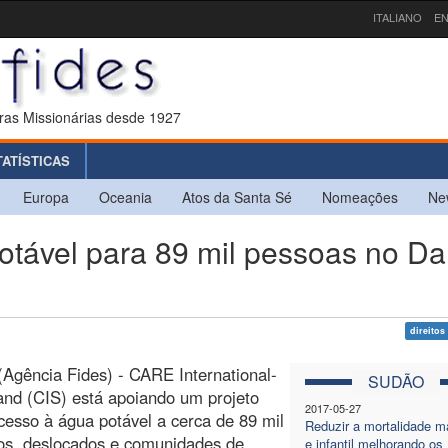
ITALIANO
EN
ras Missionárias desde 1927
TATÍSTICAS
Europa
Oceania
Atos da Santa Sé
Nomeações
Ne
ável para 89 mil pessoas no Dar
direito
Agência Fides) - CARE International-
SUDÃO
and (CIS) está apoiando um projeto
2017-05-27
cesso à água potável a cerca de 89 mil
Reduzir a mortalidade m
os, deslocados e comunidades de
e infantil melhorando os