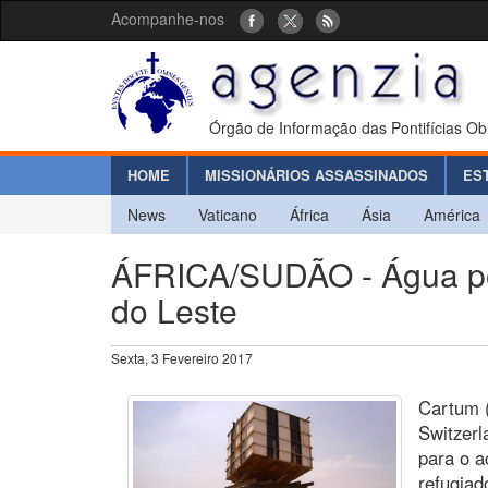
Acompanhe-nos
Órgão de Informação das Pontifícias Ob
HOME
MISSIONÁRIOS ASSASSINADOS
ES
News
Vaticano
África
Ásia
América
ÁFRICA/SUDÃO - Água pot
do Leste
Sexta, 3 Fevereiro 2017
Cartum (
Switzerl
para o a
refugiad