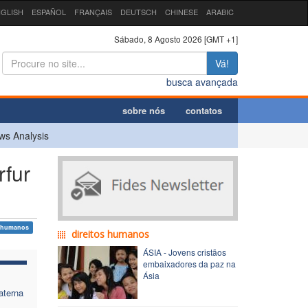
GLISH
ESPAÑOL
FRANÇAIS
DEUTSCH
CHINESE
ARABIC
Sábado, 8 Agosto 2026 [GMT +1]
Vá!
busca avançada
sobre nós
contatos
ws Analysis
fur
s humanos
direitos humanos
ÁSIA - Jovens cristãos
embaixadores da paz na
Ásia
aterna