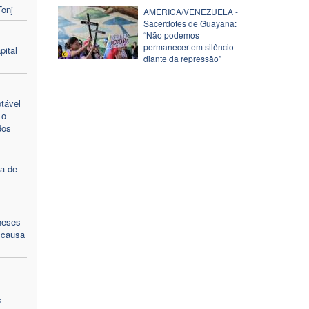
Tonj
AMÉRICA/VENEZUELA -
Sacerdotes de Guayana:
“Não podemos
permanecer em silêncio
pital
diante da repressão”
tável
 o
dos
a de
neses
 causa
s