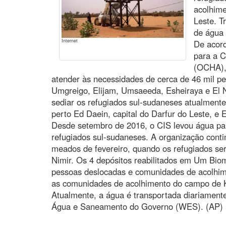
acolhime
Leste. T
de água 
Internet
De acord
para a 
(OCHA),
atender às necessidades de cerca de 46 mil 
Umgreigo, Elijam, Umsaeeda, Esheiraya e El 
sediar os refugiados sul-sudaneses atualmente
perto Ed Daein, capital do Darfur do Leste, e 
Desde setembro de 2016, o CIS levou água par
refugiados sul-sudaneses. A organização cont
meados de fevereiro, quando os refugiados se
Nimir. Os 4 depósitos reabilitados em Um Biom,
pessoas deslocadas e comunidades de acolhim
as comunidades de acolhimento do campo de Ka
Atualmente, a água é transportada diariament
Água e Saneamento do Governo (WES). (AP) (