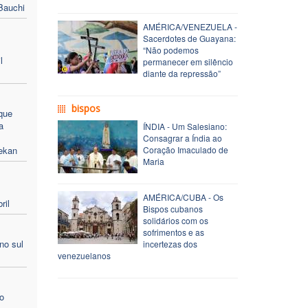
Bauchi
AMÉRICA/VENEZUELA -
Sacerdotes de Guayana:
“Não podemos
l
permanecer em silêncio
diante da repressão”
bispos
que
a
ÍNDIA - Um Salesiano:
Consagrar a Índia ao
ekan
Coração Imaculado de
Maria
AMÉRICA/CUBA - Os
ril
Bispos cubanos
solidários com os
sofrimentos e as
no sul
incertezas dos
venezuelanos
o