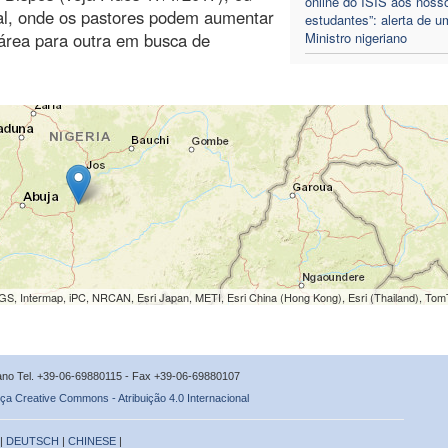
online do ISIS aos noss
ial, onde os pastores podem aumentar
estudantes”: alerta de u
área para outra em busca de
Ministro nigeriano
S, Intermap, iPC, NRCAN, Esri Japan, METI, Esri China (Hong Kong), Esri (Thailand), To
icano Tel. +39-06-69880115 - Fax +39-06-69880107
ça Creative Commons - Atribuição 4.0 Internacional
 |
DEUTSCH
|
CHINESE
|