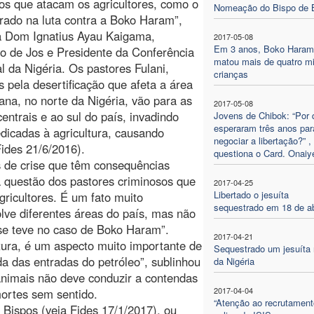
os que atacam os agricultores, como o
Nomeação do Bispo de 
ado na luta contra a Boko Haram”,
a Dom Ignatius Ayau Kaigama,
2017-05-08
Em 3 anos, Boko Haram
o de Jos e Presidente da Conferência
matou mais de quatro mi
l da Nigéria. Os pastores Fulani,
crianças
s pela desertificação que afeta a área
ana, no norte da Nigéria, vão para as
2017-05-08
centrais e ao sul do país, invadindo
Jovens de Chibok: “Por 
esperaram três anos par
dicadas à agricultura, causando
negociar a libertação?” ,
Fides 21/6/2016).
questiona o Card. Onaiy
 de crise que têm consequências
a questão dos pastores criminosos que
2017-04-25
Libertado o jesuíta
ricultores. É um fato muito
sequestrado em 18 de ab
lve diferentes áreas do país, mas não
se teve no caso de Boko Haram”.
2017-04-21
tura, é um aspecto muito importante de
Sequestrado um jesuíta 
a das entradas do petróleo”, sublinhou
da Nigéria
animais não deve conduzir a contendas
2017-04-04
mortes sem sentido.
“Atenção ao recrutament
Bispos (veja Fides 17/1/2017), ou