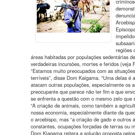
criminos
demonstr
denunci
Arcebisp
Episcopa
impelido
subsaari
regiões 
áreas habitadas por populações sedentárias de
verdadeiras incursões, mortes e feridos (veja 
“Estamos muito preocupados com as situações
terríveis”, disse Dom Kaigama. “Uma delas é 
atacam outras populações, especialmente os ag
preocupante que parece não ter fim e que envo
se enfrenta a questão com o mesmo zelo que 
“A criação de animais, como também a agricul
nossa economia, especialmente diante da qued
o arcebispo, mas “a criação de gado e outros 
constantes, ocupações forçadas de terras ou 
Dom Kiagama reitera a solução proposta pelos 