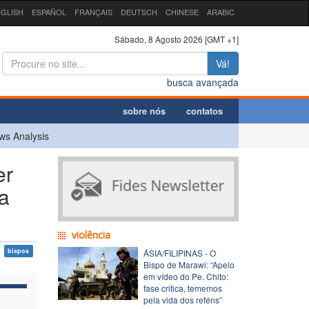
GLISH
ESPAÑOL
FRANÇAIS
DEUTSCH
CHINESE
ARABIC
Sábado, 8 Agosto 2026 [GMT +1]
Vá!
busca avançada
sobre nós
contatos
ws Analysis
er
a
violência
bispos
ÁSIA/FILIPINAS - O
Bispo de Marawi: “Apelo
em vídeo do Pe. Chito:
fase critica, tememos
pela vida dos reféns”