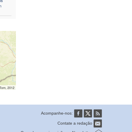
os
m
mTom, 2012
Acompanhe-nos:
Contate a redação