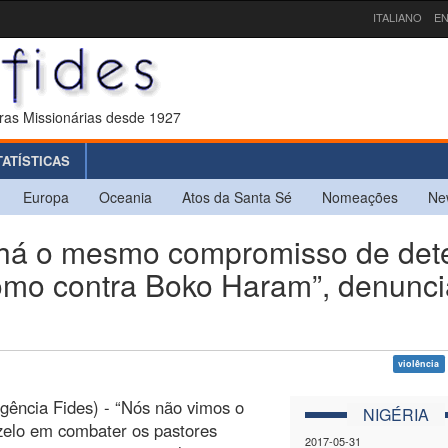
ITALIANO
EN
ras Missionárias desde 1927
TATÍSTICAS
Europa
Oceania
Atos da Santa Sé
Nomeações
Ne
há o mesmo compromisso de det
como contra Boko Haram”, denunci
violência
gência Fides) - “Nós não vimos o
NIGÉRIA
elo em combater os pastores
2017-05-31