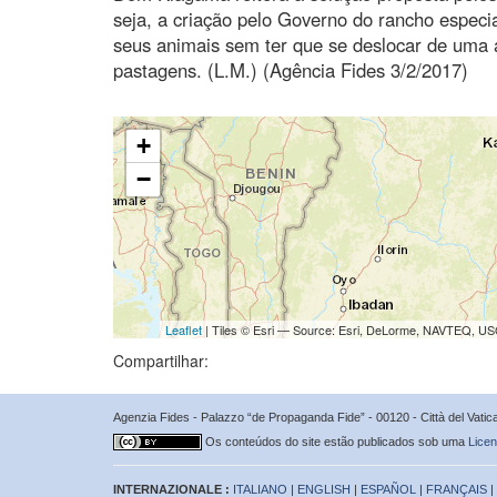
seja, a criação pelo Governo do rancho espec
seus animais sem ter que se deslocar de uma 
pastagens. (L.M.) (Agência Fides 3/2/2017)
+
−
Leaflet
| Tiles © Esri — Source: Esri, DeLorme, NAVTEQ, USG
Compartilhar:
Agenzia Fides - Palazzo “de Propaganda Fide” - 00120 - Città del Vat
Os conteúdos do site estão publicados sob uma
Licen
INTERNAZIONALE :
ITALIANO
|
ENGLISH
|
ESPAÑOL
|
FRANÇAIS
|