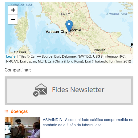
+
−
Leaflet
| Tiles © Esri — Source: Esri, DeLorme, NAVTEQ, USGS, Intermap, iPC,
NRCAN, Esri Japan, METI, Esri China (Hong Kong), Esri (Thailand), TomTom, 2012
Compartilhar:
doenças
ÁSIA/ÍNDIA - A comunidade católica comprometida no
combate da difusão da tuberculose