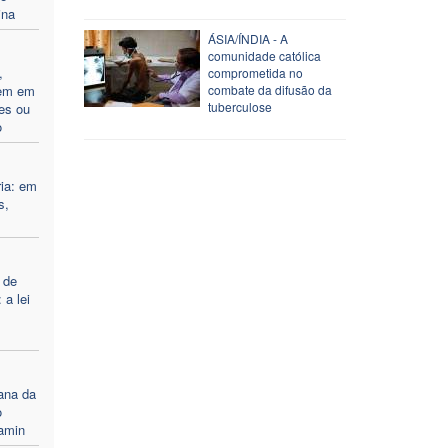
ina
ÁSIA/ÍNDIA - A
comunidade católica
,
comprometida no
vem em
combate da difusão da
tuberculose
es ou
o
ria: em
s,
 de
 a lei
ana da
o
Ramin