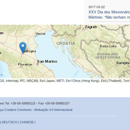
2017-03-22
XXV Dia dos Missionári
Mártires: “Não tenham 
S, Intermap, iPC, NRCAN, Esri Japan, METI, Esri China (Hong Kong), Esri (Thailand), To
icano Tel. +39-06-69880115 - Fax +39-06-69880107
ça Creative Commons - Atribuição 4.0 Internacional
 |
DEUTSCH
|
CHINESE
|