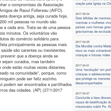
oração pela Igreja na Ch
nhar o compromisso da Associação
 Amigos de Raoul Follereau (AIFO).
2017-05-04
sta doença antiga, seja curada hoje,
Dois bilhões de meninos
 200 mil pessoas no mundo são
meninas e mulheres vi
as a cada ano. Trata-se de uma pessoa
países com formas grav
gravíssimas de exclusã
ois minutos. Os voluntários vão
odutos do comércio solidário para
2017-04-25
feta principalmente as pessoas mais
Dia Mundial contra Malá
 saúde são carentes ou inexistentes.
risco os mais vulnerávei
crianças e futuras mães
prevenir que a doença ainda se
te sejam curados, mas também
2017-04-01
 onde estão muitas vezes distantes.
Uma “revolução” em prol
aseado na comunidade”, porque, como
crianças e adolescentes:
ninguém pode ser feliz sozinho.
que protege os menores
desacompanhados
 só podem ser encontrados e partilhados
rros das cidades. (AP) (27/1/2017
2017-03-27
Concluída a fase dioces
causa de beatificação d
missionário mártir Pe. 