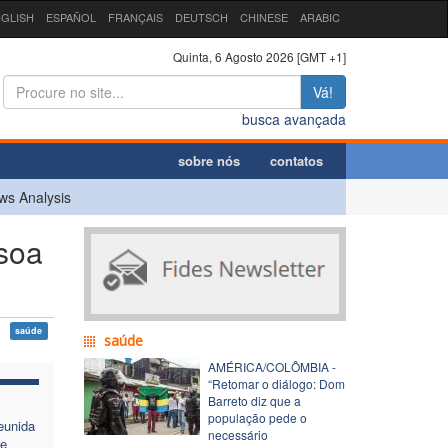
GLISH
ESPAÑOL
FRANÇAIS
DEUTSCH
CHINESE
ARABIC
Quinta, 6 Agosto 2026 [GMT +1]
Vá!
busca avançada
sobre nós
contatos
ws Analysis
soa
saúde
saúde
AMÉRICA/COLÔMBIA -
“Retomar o diálogo: Dom
Barreto diz que a
população pede o
eunida
necessário
de