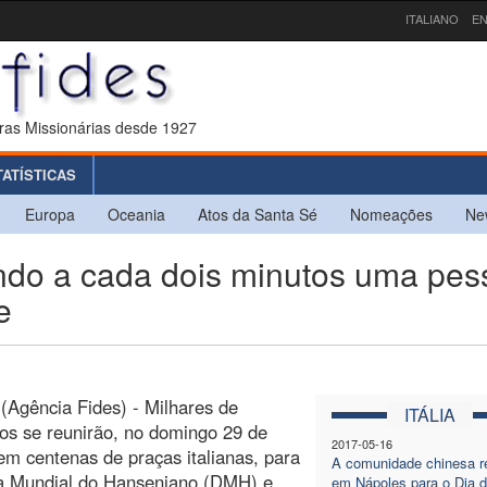
ITALIANO
EN
ras Missionárias desde 1927
TATÍSTICAS
Europa
Oceania
Atos da Santa Sé
Nomeações
Ne
do a cada dois minutos uma pes
e
(Agência Fides) - Milhares de
ITÁLIA
ios se reunirão, no domingo 29 de
2017-05-16
 em centenas de praças italianas, para
A comunidade chinesa r
ia Mundial do Hanseniano (DMH) e
em Nápoles para o Dia 