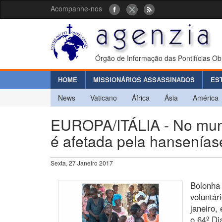
Acompanhe-nos
Órgão de Informação das Pontifícias Ob
HOME
MISSIONÁRIOS ASSASSINADOS
ES
News
Vaticano
África
Ásia
América
EUROPA/ITÁLIA - No mun
é afetada pela hansenías
Sexta, 27 Janeiro 2017
Bolonha 
voluntár
janeiro,
o 64º D