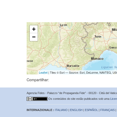
+
−
Leaflet
| Tiles © Esri — Source: Esri, DeLorme, NAVTEQ, USG
Compartilhar:
Agenzia Fides - Palazzo “de Propaganda Fide” - 00120 - Città del Vat
Os conteúdos do site estão publicados sob uma
Licen
INTERNAZIONALE :
ITALIANO
|
ENGLISH
|
ESPAÑOL
|
FRANÇAIS
|