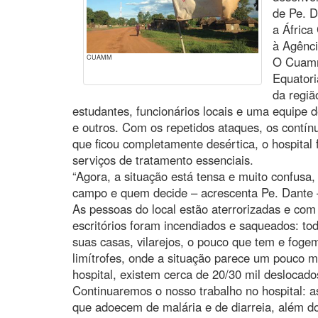
de Pe. D
a Áfric
à Agênci
CUAMM
O Cuamm
Equatori
da regiã
estudantes, funcionários locais e uma equipe 
e outros. Com os repetidos ataques, os contínuo
que ficou completamente desértica, o hospital
serviços de tratamento essenciais.
“Agora, a situação está tensa e muito confusa
campo e quem decide – acrescenta Pe. Dante –
As pessoas do local estão aterrorizadas e co
escritórios foram incendiados e saqueados: t
suas casas, vilarejos, o pouco que tem e fog
limítrofes, onde a situação parece um pouco m
hospital, existem cerca de 20/30 mil deslocad
Continuaremos o nosso trabalho no hospital: a
que adoecem de malária e de diarreia, além do