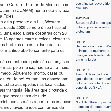
seu principal adversário 
ante Carraro, Diretor de Médicos com
excluído
a Cuamm (CUAMM) numa nota enviada
a Fides.
2017-05-09
 está presente em Lui, Western
Sudão do Sul em colap
a, desde 2009 como o único hospital
Juba, o povo e os estud
protestam
o, uma escola para obstetras com 20
de 13 agentes entre médicos, obstetras
2017-04-12
s tiroteios e a criticidade da área,
Retorna a calma em Wa
 foi mantido aberto somente para os
milhares de mulheres e
crianças ainda estão ab
em uma igreja
, não se entende quais são as forças em
 mas, pelo menos, não se atira mais.
2017-04-11
m medo. Alguém foi morto, casas ou
Três mil desalojados e
odos têm fome! As famílias abandonam
igreja depois de um conf
pelo assassinato de doi
em. Estão acampadas nas localidades
generais do SPLA
ais tranquila. Na área que circunda o
os que necessitam de tudo.
2017-03-23
ssistimos as mães a parir e as crianças
No Unity State, o povo e
s inevitáveis feridos com armas de
morrendo de fome; que
foge em busca de salva