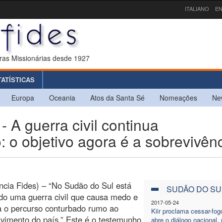
ITALIANO
EN
ras Missionárias desde 1927
TATÍSTICAS
Europa
Oceania
Atos da Santa Sé
Nomeações
Ne
 guerra civil continua
 o objetivo agora é a sobrevivên
ncia Fides) – “No Sudão do Sul está
SUDÃO DO SU
do uma guerra civil que causa medo e
2017-05-24
a o percurso conturbado rumo ao
Kiir proclama cessar-fog
vimento do país.” Este é o testemunho
abre o diálogo nacional,