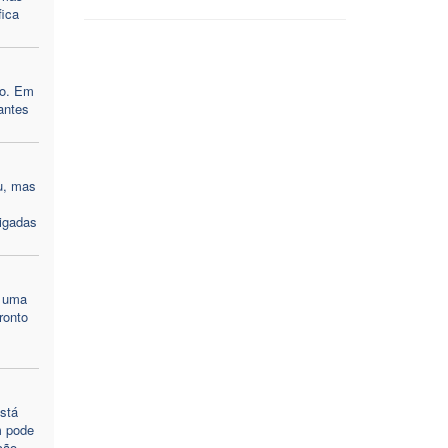
fica
so. Em
antes
u, mas
rigadas
m uma
ronto
s
stá
m pode
ção