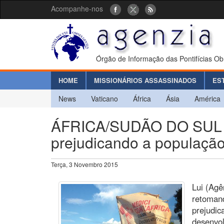
Acompanhe-nos
Órgão de Informação das Pontifícias Ob
HOME
MISSIONÁRIOS ASSASSINADOS
ES
News
Vaticano
África
Ásia
América
ÁFRICA/SUDÃO DO SUL - A
prejudicando a população:
Terça, 3 Novembro 2015
Lui (Agê
retoman
prejudic
desenvol