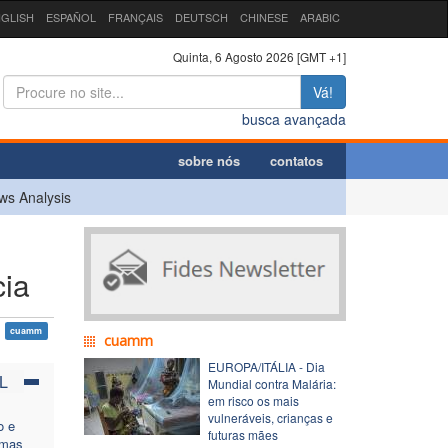
GLISH
ESPAÑOL
FRANÇAIS
DEUTSCH
CHINESE
ARABIC
Quinta, 6 Agosto 2026 [GMT +1]
Vá!
busca avançada
sobre nós
contatos
ws Analysis
cia
cuamm
cuamm
EUROPA/ITÁLIA - Dia
L
Mundial contra Malária:
em risco os mais
vulneráveis, crianças e
o e
futuras mães
 mas