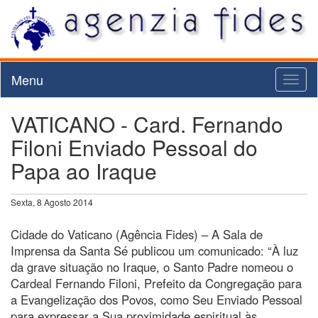
Menu
Toggl
naviga
VATICANO - Card. Fernando
Filoni Enviado Pessoal do
Papa ao Iraque
Sexta, 8 Agosto 2014
Cidade do Vaticano (Agência Fides) – A Sala de
Imprensa da Santa Sé publicou um comunicado: “À luz
da grave situação no Iraque, o Santo Padre nomeou o
Cardeal Fernando Filoni, Prefeito da Congregação para
a Evangelização dos Povos, como Seu Enviado Pessoal
para expressar a Sua proximidade espiritual às