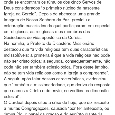
onde se encontram os túmulos dos cinco Servos de
Deus considerados “o primeiro núcleo da nascente
Igreja na Coreia”. Depois de abençoar uma grande
imagem de Nossa Senhora da Paz, presidiu a
celebração eucarística da qual participaram em especial
os religiosos, as religiosas e os membros das
Sociedades de vida apostólica da Coreia.
Na homilia, o Prefeito do Dicastério Missionário
destacou que “a vida religiosa tem duas características
indissolúveis: a primeira é que a vida religiosa não pode
não ser cristológica; a segunda, consequentemente, não
pode não ser também eclesiológica. Fora deste âmbito,
não se tem vida religiosa como a Igreja a compreende”.
A seguir, após falar dessas características, evidenciou
que “também a missionariedade, que deriva da resposta
que damos a Cristo e do envio, se verifica na dimensão
eclesial”.
O Cardeal depois citou a crise de hoje, que diz respeito
a muitas Congregações, causada “por ter anteposto, ou
diminuído, o papel da oração e do espírito diante da