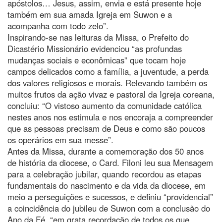
apóstolos… Jesus, assim, envia e está presente hoje
também em sua amada Igreja em Suwon e a
acompanha com todo zelo”.
Inspirando-se nas leituras da Missa, o Prefeito do
Dicastério Missionário evidenciou “as profundas
mudanças sociais e econômicas” que tocam hoje
campos delicados como a família, a juventude, a perda
dos valores religiosos e morais. Relevando também os
muitos frutos da ação vivaz e pastoral da Igreja coreana,
concluiu: “O vistoso aumento da comunidade católica
nestes anos nos estimula e nos encoraja a compreender
que as pessoas precisam de Deus e como são poucos
os operários em sua messe”.
Antes da Missa, durante a comemoração dos 50 anos
de história da diocese, o Card. Filoni leu sua Mensagem
para a celebração jubilar, quando recordou as etapas
fundamentais do nascimento e da vida da diocese, em
meio a perseguições e sucessos, e definiu “providencial”
a coincidência do jubileu de Suwon com a conclusão do
Ano da Fé, “em grata recordação de todos os que