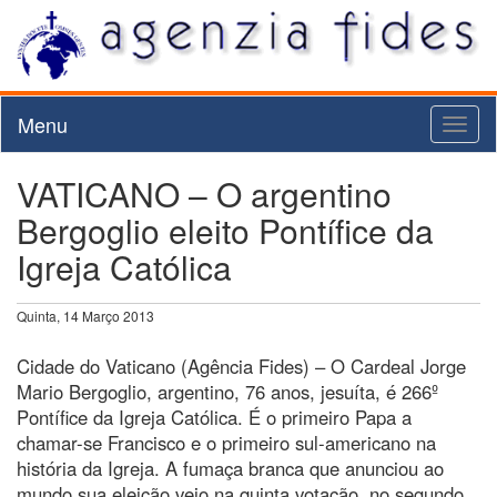
Menu
Toggl
naviga
VATICANO – O argentino
Bergoglio eleito Pontífice da
Igreja Católica
Quinta, 14 Março 2013
Cidade do Vaticano (Agência Fides) – O Cardeal Jorge
Mario Bergoglio, argentino, 76 anos, jesuíta, é 266º
Pontífice da Igreja Católica. É o primeiro Papa a
chamar-se Francisco e o primeiro sul-americano na
história da Igreja. A fumaça branca que anunciou ao
mundo sua eleição veio na quinta votação, no segundo