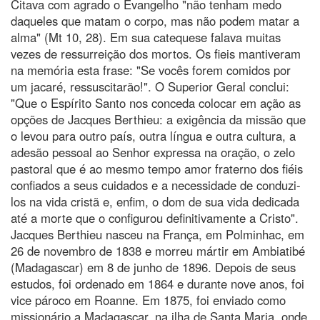
Citava com agrado o Evangelho "não tenham medo
daqueles que matam o corpo, mas não podem matar a
alma" (Mt 10, 28). Em sua catequese falava muitas
vezes de ressurreição dos mortos. Os fieis mantiveram
na memória esta frase: "Se vocês forem comidos por
um jacaré, ressuscitarão!". O Superior Geral conclui:
"Que o Espírito Santo nos conceda colocar em ação as
opções de Jacques Berthieu: a exigência da missão que
o levou para outro país, outra língua e outra cultura, a
adesão pessoal ao Senhor expressa na oração, o zelo
pastoral que é ao mesmo tempo amor fraterno dos fiéis
confiados a seus cuidados e a necessidade de conduzi-
los na vida cristã e, enfim, o dom de sua vida dedicada
até a morte que o configurou definitivamente a Cristo".
Jacques Berthieu nasceu na França, em Polminhac, em
26 de novembro de 1838 e morreu mártir em Ambiatibé
(Madagascar) em 8 de junho de 1896. Depois de seus
estudos, foi ordenado em 1864 e durante nove anos, foi
vice pároco em Roanne. Em 1875, foi enviado como
missionário a Madagascar, na ilha de Santa Maria, onde