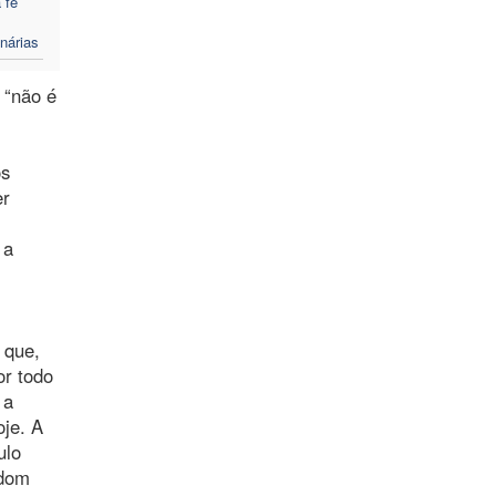
 fé
nárias
 “não é
os
er
 a
 que,
or todo
 a
oje. A
ulo
 dom