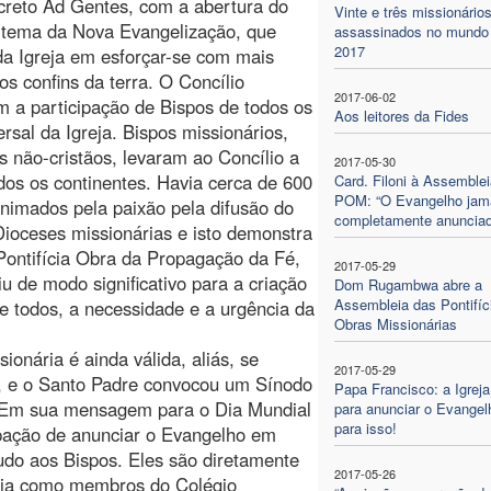
ecreto Ad Gentes, com a abertura do
Vinte e três missionário
 tema da Nova Evangelização, que
assassinados no mundo
2017
da Igreja em esforçar-se com mais
s confins da terra. O Concílio
2017-06-02
m a participação de Bispos de todos os
Aos leitores da Fides
rsal da Igreja. Bispos missionários,
não-cristãos, levaram ao Concílio a
2017-05-30
os os continentes. Havia cerca de 600
Card. Filoni à Assemblei
POM: “O Evangelho jam
animados pela paixão pela difusão do
completamente anunciad
Dioceses missionárias e isto demonstra
Pontifícia Obra da Propagação da Fé,
2017-05-29
iu de modo significativo para a criação
Dom Rugambwa abre a
Assembleia das Pontifíc
de todos, a necessidade e a urgência da
Obras Missionárias
ionária é ainda válida, aliás, se
2017-05-29
, e o Santo Padre convocou um Sínodo
Papa Francisco: a Igreja
o. Em sua mensagem para o Dia Mundial
para anunciar o Evangel
para isso!
upação de anunciar o Evangelho em
udo aos Bispos. Eles são diretamente
2017-05-26
eja como membros do Colégio