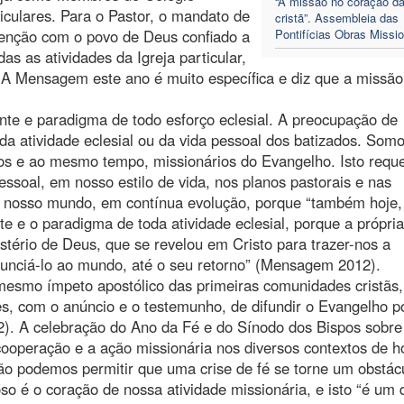
“A missão no coração da
iculares. Para o Pastor, o mandato de
cristã”. Assembleia das
tenção com o povo de Deus confiado a
Pontifícias Obras Missio
as as atividades da Igreja particular,
r. A Mensagem este ano é muito específica e diz que a missão
nte e paradigma de todo esforço eclesial. A preocupação de
a atividade eclesial ou da vida pessoal dos batizados. Som
ios e ao mesmo tempo, missionários do Evangelho. Isto requ
soal, em nosso estilo de vida, nos planos pastorais e nas
e nosso mundo, em contínua evolução, porque “também hoje,
e e o paradigma de toda atividade eclesial, porque a própria
istério de Deus, que se revelou em Cristo para trazer-nos a
nunciá-lo ao mundo, até o seu retorno” (Mensagem 2012).
esmo ímpeto apostólico das primeiras comunidades cristãs,
s, com o anúncio e o testemunho, de difundir o Evangelho p
. A celebração do Ano da Fé e do Sínodo dos Bispos sobre
ooperação e a ação missionária nos diversos contextos de h
ão podemos permitir que uma crise de fé se torne um obstác
o é o coração de nossa atividade missionária, e isto “é um