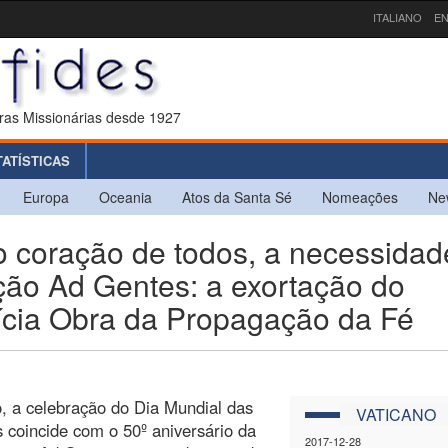
ITALIANO
EN
ras Missionárias desde 1927
TATÍSTICAS
Europa
Oceania
Atos da Santa Sé
Nomeações
Ne
 coração de todos, a necessidad
ção Ad Gentes: a exortação do
fícia Obra da Propagação da Fé
, a celebração do Dia Mundial das
VATICANO
s coincide com o 50º aniversário da
2017-12-28