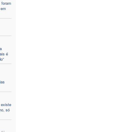
s foram
 em
a
ais é
o”
ias
 existe
ho, só