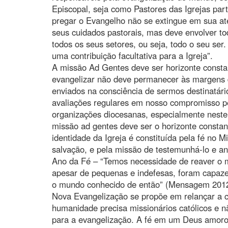
Episcopal, seja como Pastores das Igrejas part
pregar o Evangelho não se extingue em sua a
seus cuidados pastorais, mas deve envolver tod
todos os seus setores, ou seja, todo o seu se
uma contribuição facultativa para a Igreja”.
A missão Ad Gentes deve ser horizonte consta
evangelizar não deve permanecer às margens d
enviados na consciência de sermos destinatár
avaliações regulares em nosso compromisso pes
organizações diocesanas, especialmente nest
missão ad gentes deve ser o horizonte constant
identidade da Igreja é constituída pela fé no M
salvação, e pela missão de testemunhá-lo e a
Ano da Fé – “Temos necessidade de reaver o m
apesar de pequenas e indefesas, foram capaze
o mundo conhecido de então” (Mensagem 2012)
Nova Evangelização se propõe em relançar a c
humanidade precisa missionários católicos e n
para a evangelização. A fé em um Deus amoros