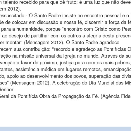
m talento recebido para que dê fruto; é uma luz que não deve 
gem 2012).
ssuscitado - O Santo Padre insiste no encontro pessoal e o 
e de colocar em discussão e nossa fé, discernir a força da f
 para a humanidade, porque “encontro com Cristo como Pes
 ao desejo de partilhar com os outros a alegria desta presen
perimentar” (Mensagem 2012). O Santo Padre agradece
cem sua contribuição: “recordo e agradeço as Pontifícias 
ração na missão universal da Igreja no mundo. Através da su
venção a favor do próximo, justiça para com os mais pobres,
istantes, assistência médica em lugares remotos, emancipaçã
ado, apoio ao desenvolvimento dos povos, superação das divi
 fases” (Mensagem 2012). A celebração do Dia Mundial das M
Senhor.
Geral da Pontifícia Obra da Propagação da Fé. (Agência Fide