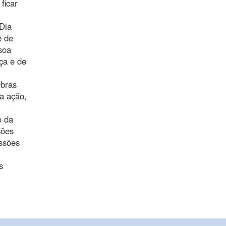
ficar
Dia
é de
soa
ça e de
Obras
a ação,
o da
sões
issões
s