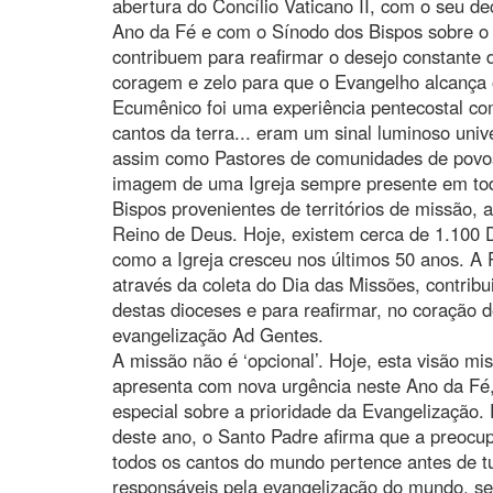
abertura do Concílio Vaticano II, com o seu d
Ano da Fé e com o Sínodo dos Bispos sobre o
contribuem para reafirmar o desejo constante 
coragem e zelo para que o Evangelho alcança o
Ecumênico foi uma experiência pentecostal co
cantos da terra... eram um sinal luminoso unive
assim como Pastores de comunidades de povos 
imagem de uma Igreja sempre presente em tod
Bispos provenientes de territórios de missão, 
Reino de Deus. Hoje, existem cerca de 1.100 
como a Igreja cresceu nos últimos 50 anos. A 
através da coleta do Dia das Missões, contribu
destas dioceses e para reafirmar, no coração 
evangelização Ad Gentes.
A missão não é ‘opcional’. Hoje, esta visão miss
apresenta com nova urgência neste Ano da Fé
especial sobre a prioridade da Evangelizaçã
deste ano, o Santo Padre afirma que a preoc
todos os cantos do mundo pertence antes de t
responsáveis pela evangelização do mundo, s