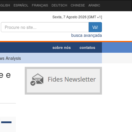
GLISH
ESPAÑOL
FRANÇAIS
DEUTSCH
CHINESE
ARABIC
Sexta, 7 Agosto 2026 [GMT +1]
Vá!
busca avançada
sobre nós
contatos
ws Analysis
e e