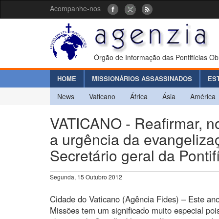
Acompanhe-nos
Órgão de Informação das Pontifícias Ob
HOME
MISSIONÁRIOS ASSASSINADOS
ES
News
Vaticano
África
Ásia
América
VATICANO - Reafirmar, no
a urgência da evangeliza
Secretário geral da Ponti
Segunda, 15 Outubro 2012
Cidade do Vaticano (Agência Fides) – Este ano
Missões tem um significado muito especial poi