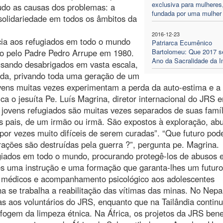
exclusiva para mulheres
udo as causas dos problemas: a
fundada por uma mulher
 solidariedade em todos os âmbitos da
2016-12-23
ncia aos refugiados em todo o mundo
Patriarca Ecumênico
ído pelo Padre Pedro Arrupe em 1980.
Bartolomeu: Que 2017 s
Ano da Sacralidade da I
usando desabrigados em vasta escala,
da, privando toda uma geração de um
ovens muitas vezes experimentam a perda da auto-estima e a
ica o jesuíta Pe. Luís Magrina, diretor internacional do JRS
jovens refugiados são muitas vezes separados de suas famíl
s pais, de um irmão ou irmã. São expostos à exploração, ab
, por vezes muito difíceis de serem curadas”. “Que futuro pod
ações são destruídas pela guerra ?”, pergunta pe. Magrina.
ugiados em todo o mundo, procurando protegê-los de abusos 
hes uma instrução e uma formação que garanta-lhes um futuro
s médicos e acompanhamento psicológico aos adolescentes
 se trabalha a reabilitação das vítimas das minas. No Nepa
as aos voluntários do JRS, enquanto que na Tailândia contin
fogem da limpeza étnica. Na África, os projetos da JRS bene