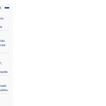
O
ise
la
stão
mais
”,
espiãs
enado
ubileu