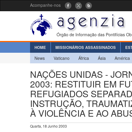
Acompanhe-nos
Órgão de Informação das Pontifícias Ob
HOME
MISSIONÁRIOS ASSASSINADOS
ES
News
Vaticano
África
Ásia
América
NAÇÕES UNIDAS - JO
2003: RESTITUIR EM F
REFUGIADOS SEPARADO
INSTRUÇÃO, TRAUMAT
À VIOLÊNCIA E AO AB
Quarta, 18 Junho 2003