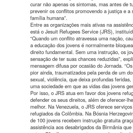
curar não apenas os sintomas, mas antes de t
prevenir os conflitos promovendo a justiça e a
família humana”.
Entre as organizações mais ativas na assistê
está o Jesuit Refugees Service (JRS), institu
“Quando um conflito atravessa uma nação, ca
a educação dos jovens é normalmente bloquea
direito fundamental. Sem uma instrução, os j
sensação de ter suas chances reduzidas”, expl
mensagem difusa por ocasião do Jornada. “Os 
pior ainda, traumatizados pela perda de um do
sexual, violência, que deixa profundas feridas
uma sociedade em que as vidas das jovens ger
Por isso, o JRS atua em favor dos jovens ref
defender os seus direitos, além de oferecer-l
melhor. Na Venezuela, o JRS oferece serviço
refugiados da Colômbia. Na Bósnia Herzegovina
de 100 jovens recebem instrução gratuita graç
assistência aos desabrigados da Birmânia que 