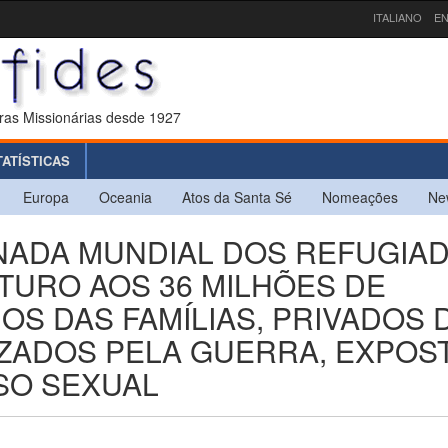
ITALIANO
EN
ras Missionárias desde 1927
TATÍSTICAS
Europa
Oceania
Atos da Santa Sé
Nomeações
Ne
RNADA MUNDIAL DOS REFUGIA
UTURO AOS 36 MILHÕES DE
S DAS FAMÍLIAS, PRIVADOS 
IZADOS PELA GUERRA, EXPOS
USO SEXUAL