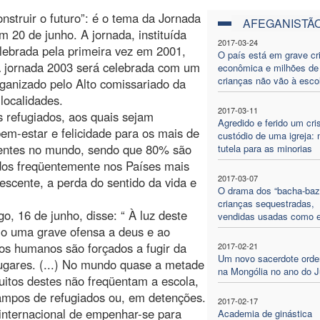
nstruir o futuro”: é o tema da Jornada
AFEGANISTÃ
 20 de junho. A jornada, instituída
2017-03-24
lebrada pela primeira vez em 2001,
O país está em grave cr
A jornada 2003 será celebrada com um
econômica e milhões de
crianças não vão à esco
rganizado pelo Alto comissariado da
localidades.
2017-03-11
ns refugiados, aos quais sejam
Agredido e ferido um cri
bem-estar e felicidade para os mais de
custódio de uma igreja: 
stentes no mundo, sendo que 80% são
tutela para as minorias
dos freqüentemente nos Países mais
2017-03-07
scente, a perda do sentido da vida e
O drama dos “bacha-bazi
crianças sequestradas,
, 16 de junho, disse: “ À luz deste
vendidas usadas como 
mo uma grave ofensa a deus e ao
s humanos são forçados a fugir da
2017-02-21
Um novo sacerdote ord
 lugares. (...) No mundo quase a metade
na Mongólia no ano do J
uitos destes não freqüentam a escola,
ampos de refugiados ou, em detenções.
2017-02-17
internacional de empenhar-se para
Academia de ginástica