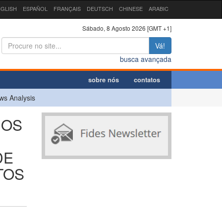
GLISH
ESPAÑOL
FRANÇAIS
DEUTSCH
CHINESE
ARABIC
Sábado, 8 Agosto 2026 [GMT +1]
Vá!
busca avançada
sobre nós
contatos
ws Analysis
DOS
DE
TOS