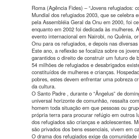
Roma (Agência Fides) – “Jovens refugiados: co
Mundial dos refugiados 2003, que se celebra em
pela Assembléia Geral da Onu em 2000, foi ce
enquanto em 2002 foi dedicada às mulheres. 
evento internacional em Nairobi, no Quênia, o
Onu para os refugiados, e depois nas diversas 
Este ano, a reflexão se focaliza sobre os jove
garantidos o direito de construir um futuro de 
54 milhões de refugiados e desabrigados exi
constituídos de mulheres e crianças. Hospeda
pobres, estes devem enfrentar uma pobreza cre
da cultura.
O Santo Padre , durante o “Ângelus” de domingo
universal horizonte de comunhão, ressalta co
homem toda situação em que pessoas ou grupo
própria terra para procurar refúgio em outros
dos refugiados são crianças e adolescentes. M
são privados dos bens essenciais, vivem em c
O drama dos refugiados exige da comunidade 