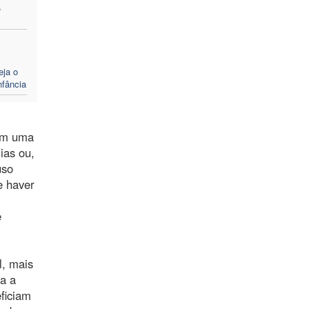
,
eja o
nfância
 em uma
ias ou,
uso
e haver
e
l, mais
ua a
ficiam