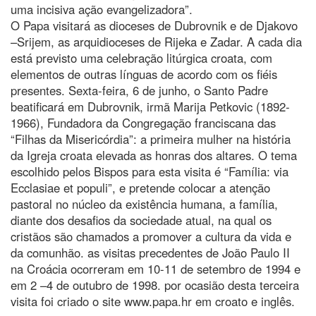
uma incisiva ação evangelizadora”.
O Papa visitará as dioceses de Dubrovnik e de Djakovo
–Srijem, as arquidioceses de Rijeka e Zadar. A cada dia
está previsto uma celebração litúrgica croata, com
elementos de outras línguas de acordo com os fiéis
presentes. Sexta-feira, 6 de junho, o Santo Padre
beatificará em Dubrovnik, irmã Marija Petkovic (1892-
1966), Fundadora da Congregação franciscana das
“Filhas da Misericórdia”: a primeira mulher na história
da Igreja croata elevada as honras dos altares. O tema
escolhido pelos Bispos para esta visita é “Família: via
Ecclasiae et populi”, e pretende colocar a atenção
pastoral no núcleo da existência humana, a família,
diante dos desafios da sociedade atual, na qual os
cristãos são chamados a promover a cultura da vida e
da comunhão. as visitas precedentes de João Paulo II
na Croácia ocorreram em 10-11 de setembro de 1994 e
em 2 –4 de outubro de 1998. por ocasião desta terceira
visita foi criado o site www.papa.hr em croato e inglês.