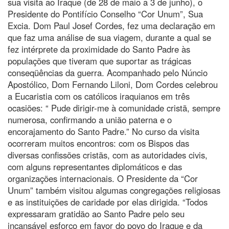
sua visita ao Iraque (de 28 de maio a 3 de junho), o
Presidente do Pontifício Conselho “Cor Unum”, Sua
Excia. Dom Paul Josef Cordes, fez uma declaração em
que faz uma análise de sua viagem, durante a qual se
fez intérprete da proximidade do Santo Padre às
populações que tiveram que suportar as trágicas
conseqüências da guerra. Acompanhado pelo Núncio
Apostólico, Dom Fernando Liloni, Dom Cordes celebrou
a Eucaristia com os católicos iraquianos em três
ocasiões: “ Pude dirigir-me à comunidade cristã, sempre
numerosa, confirmando a união paterna e o
encorajamento do Santo Padre.” No curso da visita
ocorreram muitos encontros: com os Bispos das
diversas confissões cristãs, com as autoridades civis,
com alguns representantes diplomáticos e das
organizações internacionais. O Presidente da “Cor
Unum” também visitou algumas congregações religiosas
e as instituições de caridade por elas dirigida. “Todos
expressaram gratidão ao Santo Padre pelo seu
incansável esforço em favor do povo do Iraque e da