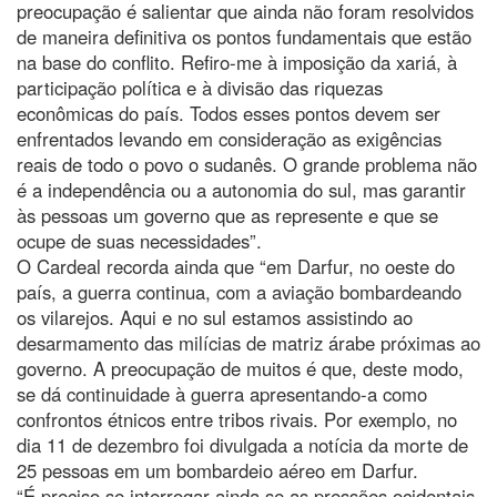
preocupação é salientar que ainda não foram resolvidos
de maneira definitiva os pontos fundamentais que estão
na base do conflito. Refiro-me à imposição da xariá, à
participação política e à divisão das riquezas
econômicas do país. Todos esses pontos devem ser
enfrentados levando em consideração as exigências
reais de todo o povo o sudanês. O grande problema não
é a independência ou a autonomia do sul, mas garantir
às pessoas um governo que as represente e que se
ocupe de suas necessidades”.
O Cardeal recorda ainda que “em Darfur, no oeste do
país, a guerra continua, com a aviação bombardeando
os vilarejos. Aqui e no sul estamos assistindo ao
desarmamento das milícias de matriz árabe próximas ao
governo. A preocupação de muitos é que, deste modo,
se dá continuidade à guerra apresentando-a como
confrontos étnicos entre tribos rivais. Por exemplo, no
dia 11 de dezembro foi divulgada a notícia da morte de
25 pessoas em um bombardeio aéreo em Darfur.
“É preciso se interrogar ainda se as pressões ocidentais