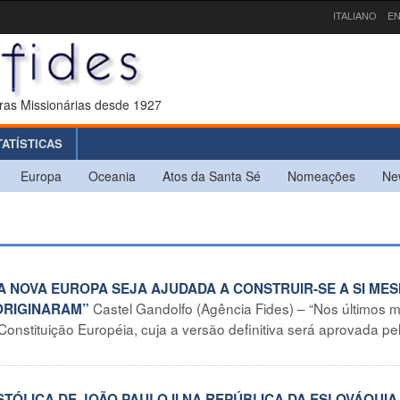
ITALIANO
EN
ras Missionárias desde 1927
TATÍSTICAS
Europa
Oceania
Atos da Santa Sé
Nomeações
Ne
“A NOVA EUROPA SEJA AJUDADA A CONSTRUIR-SE A SI ME
Castel Gandolfo (Agência Fides) – “Nos últimos 
 ORIGINARAM”
nstituição Européia, cuja a versão definitiva será aprovada pe
STÓLICA DE JOÃO PAULO II NA REPÚBLICA DA ESLOVÁQUIA 