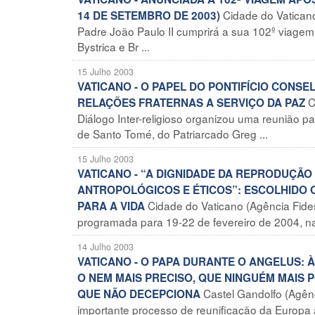
Cidade do Vatican
14 DE SETEMBRO DE 2003)
Padre João Paulo II cumprirá a sua 102º viagem
Bystrica e Br ...
15 Julho 2003
VATICANO - O PAPEL DO PONTIFÍCIO CONS
C
RELAÇÕES FRATERNAS A SERVIÇO DA PAZ
Diálogo Inter-religioso organizou uma reunião 
de Santo Tomé, do Patriarcado Greg ...
15 Julho 2003
VATICANO - “A DIGNIDADE DA REPRODUÇÃ
ANTROPOLÓGICOS E ÉTICOS”: ESCOLHIDO O
Cidade do Vaticano (Agência Fides
PARA A VIDA
programada para 19-22 de fevereiro de 2004, na 
14 Julho 2003
VATICANO - O PAPA DURANTE O ANGELUS:
O NEM MAIS PRECISO, QUE NINGUÉM MAIS P
Castel Gandolfo (Agên
QUE NÃO DECEPCIONA
importante processo de reunificação da Europa 