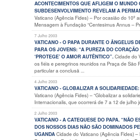
ACONTECIMENTOS QUE AFLIGEM O MUNDO 
SUBDESENVOLVIMENTO REVELAM A PERMANE
Vaticano (Agência Fides) – Por ocasião do 10º a
Mensagem à Fundação “Centesimus Annus – Pro P
7 Julho 2003
VATICANO - O PAPA DURANTE O ÂNGELUS 
PARA OS JOVENS: “A PUREZA DO CORAÇÃO
Cidade do V
‘PROTEGE’ O AMOR AUTÊNTICO”.
os fiéis e peregrinos reunidos na Praça de São
particular a conclusã ...
4 Julho 2003
VATICANO - GLOBALIZAR A SOLIDARIEDADE:
Vaticano (Agência Fides) – “Globalizar a solidar
Internacionalis, que ocorrerá de 7 a 12 de julho ju
2 Julho 2003
VATICANO - A CATEQUESE DO PAPA. “NÃO
DOS NOSSOS DIAS NÃO SÃO DOMINADOS PEL
Cidade do Vaticano (Agência Fides) – D
UGANDA