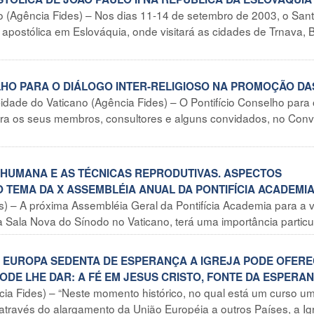
o (Agência Fides) – Nos dias 11-14 de setembro de 2003, o San
 apostólica em Eslováquia, onde visitará as cidades de Trnava,
ELHO PARA O DIÁLOGO INTER-RELIGIOSO NA PROMOÇÃO DA
idade do Vaticano (Agência Fides) – O Pontifício Conselho para 
para os seus membros, consultores e alguns convidados, no Con
O HUMANA E AS TÉCNICAS REPRODUTIVAS. ASPECTOS
 TEMA DA X ASSEMBLÉIA ANUAL DA PONTIFÍCIA ACADEMI
) – A próxima Assembléia Geral da Pontifícia Academia para a v
Sala Nova do Sínodo no Vaticano, terá uma importância particula
 À EUROPA SEDENTA DE ESPERANÇA A IGREJA PODE OFER
ODE LHE DAR: A FÉ EM JESUS CRISTO, FONTE DA ESPERA
cia Fides) – “Neste momento histórico, no qual está um curso u
através do alargamento da União Européia a outros Países, a Ig