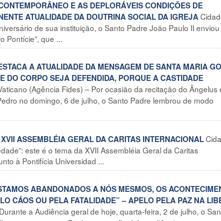
CONTEMPORÂNEO E AS DEPLORÁVEIS CONDIÇÕES DE
Cidad
NTE ATUALIDADE DA DOUTRINA SOCIAL DA IGREJA
niversário de sua instituição, o Santo Padre João Paulo II envio
ontície”, que ...
DESTACA A ATUALIDADE DA MENSAGEM DE SANTA MARIA G
 E DO CORPO SEJA DEFENDIDA, PORQUE A CASTIDADE
aticano (Agência Fides) – Por ocasião da recitação do Ângelus
 Pedro no domingo, 6 de julho, o Santo Padre lembrou de modo
Cid
 XVII ASSEMBLÉIA GERAL DA CARITAS INTERNACIONAL
iedade”: este é o tema da XVII Assembléia Geral da Caritas
nto à Pontifícia Universidad ...
 ESTAMOS ABANDONADOS A NÓS MESMOS, OS ACONTECIME
O CÁOS OU PELA FATALIDADE” – APELO PELA PAZ NA LIB
urante a Audiência geral de hoje, quarta-feira, 2 de julho, o San