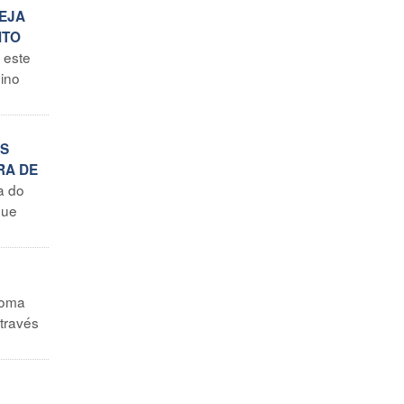
SEJA
NTO
 este
mino
AS
RA DE
a do
que
oma
através