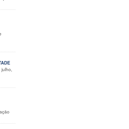
e
TADE
 julho,
dação