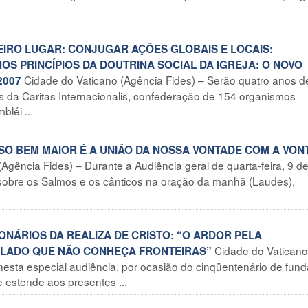
EIRO LUGAR: CONJUGAR AÇÕES GLOBAIS E LOCAIS:
OS PRINCÍPIOS DA DOUTRINA SOCIAL DA IGREJA: O NOVO
Cidade do Vaticano (Agência Fides) – Serão quatro anos d
2007
da Caritas Internacionalis, confederação de 154 organismos
léi ...
SSO BEM MAIOR É A UNIÃO DA NOSSA VONTADE COM A VON
Agência Fides) – Durante a Audiência geral de quarta-feira, 9 de
 sobre os Salmos e os cânticos na oração da manhã (Laudes),
ONÁRIOS DA REALIZA DE CRISTO: “O ARDOR PELA
Cidade do Vaticano
OLADO QUE NÃO CONHEÇA FRONTEIRAS”
, nesta especial audiência, por ocasião do cinqüentenário de fun
e estende aos presentes ...