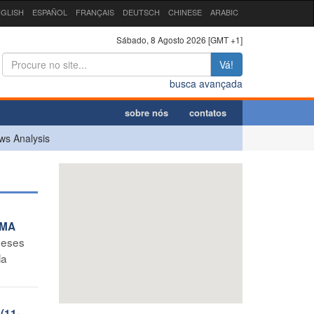
GLISH
ESPAÑOL
FRANÇAIS
DEUTSCH
CHINESE
ARABIC
Sábado, 8 Agosto 2026 [GMT +1]
Vá!
busca avançada
sobre nós
contatos
ws Analysis
SMA
meses
la
(11-