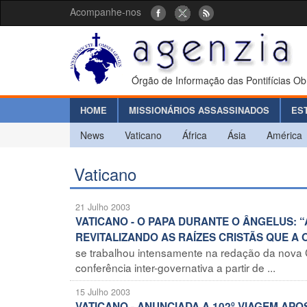
Acompanhe-nos
Órgão de Informação das Pontifícias Ob
HOME
MISSIONÁRIOS ASSASSINADOS
ES
News
Vaticano
África
Ásia
América
Vaticano
21 Julho 2003
VATICANO - O PAPA DURANTE O ÂNGELUS: 
REVITALIZANDO AS RAÍZES CRISTÃS QUE A
se trabalhou intensamente na redação da nova Co
conferência inter-governativa a partir de ...
15 Julho 2003
VATICANO - ANUNCIADA A 102º VIAGEM APO