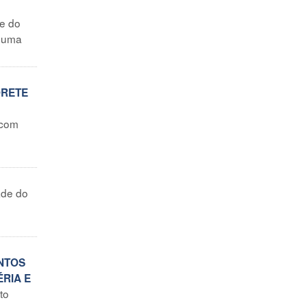
e do
u uma
ORETE
 com
ade do
NTOS
ÉRIA E
to