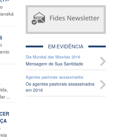
to
 Banská
S
o
EM EVIDÊNCIA
vento
Dia Mundial das Missões 2016
Mensagem de Sua Santidade
Agentes pastorais assassinados
A
Os agentes pastorais assassinados
ida,
em 2016
r ...
ECER
NÇA
m
reja