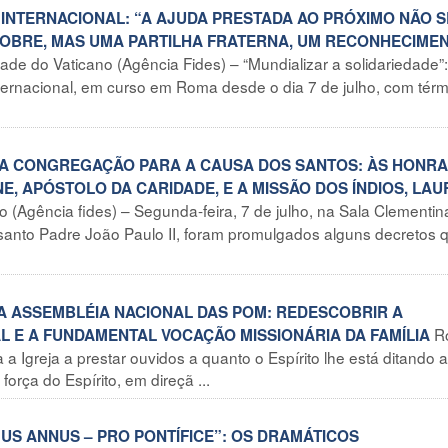
 INTERNACIONAL: “A AJUDA PRESTADA AO PRÓXIMO NÃO 
 POBRE, MAS UMA PARTILHA FRATERNA, UM RECONHECIME
ade do Vaticano (Agência Fides) – “Mundializar a solidariedade”:
nternacional, em curso em Roma desde o dia 7 de julho, com tér
DA CONGREGAÇÃO PARA A CAUSA DOS SANTOS: ÀS HONR
, APÓSTOLO DA CARIDADE, E A MISSÃO DOS ÍNDIOS, LAU
o (Agência fides) – Segunda-feira, 7 de julho, na Sala Clementin
 santo Padre João Paulo II, foram promulgados alguns decretos 
DA ASSEMBLÉIA NACIONAL DAS POM: REDESCOBRIR A
R
L E A FUNDAMENTAL VOCAÇÃO MISSIONÁRIA DA FAMÍLIA
 Igreja a prestar ouvidos a quanto o Espírito lhe está ditando 
rça do Espírito, em direçã ...
MUS ANNUS – PRO PONTÍFICE”: OS DRAMÁTICOS