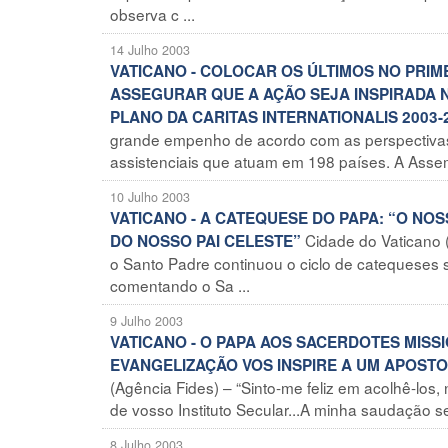
observa c ...
14 Julho 2003
VATICANO - COLOCAR OS ÚLTIMOS NO PRIM
ASSEGURAR QUE A AÇÃO SEJA INSPIRADA N
PLANO DA CARITAS INTERNATIONALIS 2003-
grande empenho de acordo com as perspectivas 
assistenciais que atuam em 198 países. A Assemb
10 Julho 2003
VATICANO - A CATEQUESE DO PAPA: “O NO
Cidade do Vaticano (
DO NOSSO PAI CELESTE”
o Santo Padre continuou o ciclo de catequeses
comentando o Sa ...
9 Julho 2003
VATICANO - O PAPA AOS SACERDOTES MISSI
EVANGELIZAÇÃO VOS INSPIRE A UM APOST
(Agência Fides) – “Sinto-me feliz em acolhê-los
de vosso Instituto Secular...A minha saudação s
8 Julho 2003