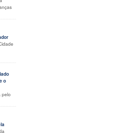
ianças
ador
Cidade
iado
e o
a pelo
ela
 da