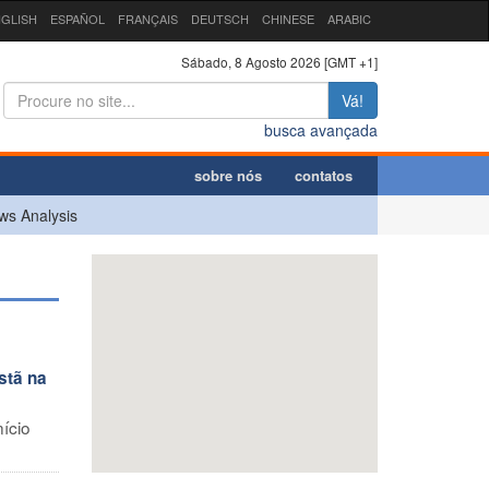
GLISH
ESPAÑOL
FRANÇAIS
DEUTSCH
CHINESE
ARABIC
Sábado, 8 Agosto 2026 [GMT +1]
Vá!
busca avançada
sobre nós
contatos
ws Analysis
stã na
ício