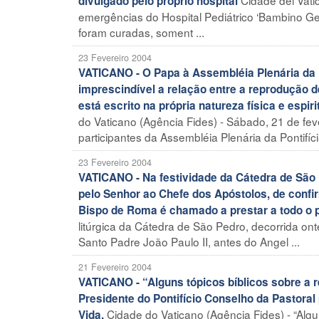
divulgado pelo próprio hospital
emergências do Hospital Pediátrico ‘Bambino G
foram curadas, soment ...
23 Fevereiro 2004
VATICANO - O Papa à Assembléia Plenária da 
imprescindível a relação entre a reprodução d
está escrito na própria natureza física e espi
do Vaticano (Agência Fides) - Sábado, 21 de fev
participantes da Assembléia Plenária da Pontifíc
23 Fevereiro 2004
VATICANO - Na festividade da Cátedra de São 
pelo Senhor ao Chefe dos Apóstolos, de confirm
Bispo de Roma é chamado a prestar a todo o 
litúrgica da Cátedra de São Pedro, decorrida ont
Santo Padre João Paulo II, antes do Angel ...
21 Fevereiro 2004
VATICANO - “Alguns tópicos bíblicos sobre a
Presidente do Pontifício Conselho da Pastoral
Cidade do Vaticano (Agência Fides) - “Algun
Vida.