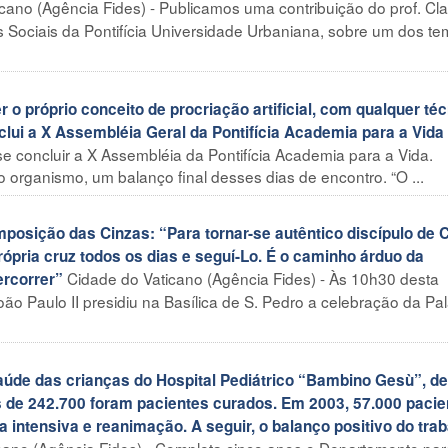
cano (Agência Fides) - Publicamos uma contribuição do prof. Cl
 Sociais da Pontifícia Universidade Urbaniana, sobre um dos t
 o próprio conceito de procriação artificial, com qualquer té
clui a X Assembléia Geral da Pontifícia Academia para a Vida
e concluir a X Assembléia da Pontifícia Academia para a Vida.
 organismo, um balanço final desses dias de encontro. “O ...
sição das Cinzas: “Para tornar-se autêntico discípulo de C
ópria cruz todos os dias e seguí-Lo. É o caminho árduo da
Cidade do Vaticano (Agência Fides) - Às 10h30 desta
ercorrer”
ão Paulo II presidiu na Basílica de S. Pedro a celebração da Pal
de das crianças do Hospital Pediátrico “Bambino Gesù”, de
s de 242.700 foram pacientes curados. Em 2003, 57.000 pacie
 intensiva e reanimação. A seguir, o balanço positivo do trab
icano (Agência Fides) - Completa cinco anos o Departamento par