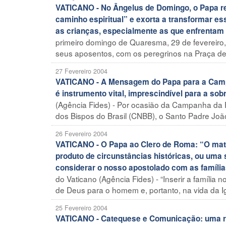
VATICANO - No Ângelus de Domingo, o Papa r
caminho espiritual” e exorta a transformar e
as crianças, especialmente as que enfrentam p
primeiro domingo de Quaresma, 29 de fevereiro,
seus aposentos, com os peregrinos na Praça de 
27 Fevereiro 2004
VATICANO - A Mensagem do Papa para a Campa
é instrumento vital, imprescindível para a sob
(Agência Fides) - Por ocasião da Campanha da 
dos Bispos do Brasil (CNBB), o Santo Padre Joã
26 Fevereiro 2004
VATICANO - O Papa ao Clero de Roma: “O matr
produto de circunstâncias históricas, ou um
considerar o nosso apostolado com as famíli
do Vaticano (Agência Fides) - “Inserir a família
de Deus para o homem e, portanto, na vida da Igr
25 Fevereiro 2004
VATICANO - Catequese e Comunicação: uma ref