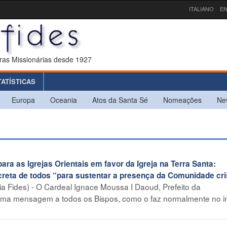
ITALIANO
EN
ras Missionárias desde 1927
TATÍSTICAS
Europa
Oceania
Atos da Santa Sé
Nomeações
Ne
a as Igrejas Orientais em favor da Igreja na Terra Santa:
reta de todos “para sustentar a presença da Comunidade cri
a Fides) - O Cardeal Ignace Moussa I Daoud, Prefeito da
 uma mensagem a todos os Bispos, como o faz normalmente no in