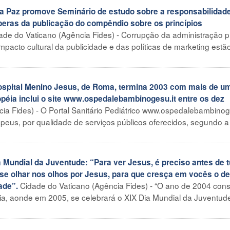
da Paz promove Seminário de estudo sobre a responsabilidad
speras da publicação do compêndio sobre os princípios
ade do Vaticano (Agência Fides) - Corrupção da administração p
 impacto cultural da publicidade e das políticas de marketing estã
Hospital Menino Jesus, de Roma, termina 2003 com mais de u
opéia inclui o site www.ospedalebambinogesu.it entre os dez
ia Fides) - O Portal Sanitário Pediátrico www.ospedalebambinog
opeus, por qualidade de serviços públicos oferecidos, segundo a
Mundial da Juventude: “Para ver Jesus, é preciso antes de 
-se olhar nos olhos por Jesus, para que cresça em vocês o d
Cidade do Vaticano (Agência Fides) - “O ano de 2004 const
ade”.
ia, aonde em 2005, se celebrará o XIX Dia Mundial da Juventud