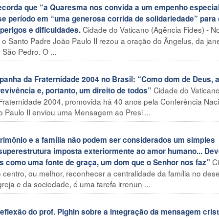
ecorda que “a Quaresma nos convida a um empenho especial
sse período em “uma generosa corrida de solidariedade” para
Cidade do Vaticano (Agência Fides) - N
erigos e dificuldades.
 o Santo Padre João Paulo II rezou a oração do Ângelus, da jan
São Pedro. O ...
nha da Fraternidade 2004 no Brasil: “Como dom de Deus, 
Cidade do Vatican
revivência e, portanto, um direito de todos”
Fraternidade 2004, promovida há 40 anos pela Conferência Nac
o Paulo II enviou uma Mensagem ao Presi ...
imônio e a família não podem ser considerados um simples
a superestrutura imposta exteriormente ao amor humano... D
C
as como uma fonte de graça, um dom que o Senhor nos faz”
 no centro, ou melhor, reconhecer a centralidade da família no de
eja e da sociedade, é uma tarefa irrenun ...
lexão do prof. Pighin sobre a integração da mensagem crist