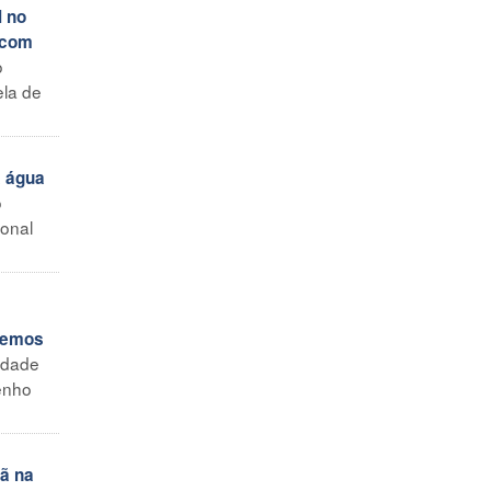
 no
 com
o
ela de
a água
o
ional
evemos
idade
senho
ã na