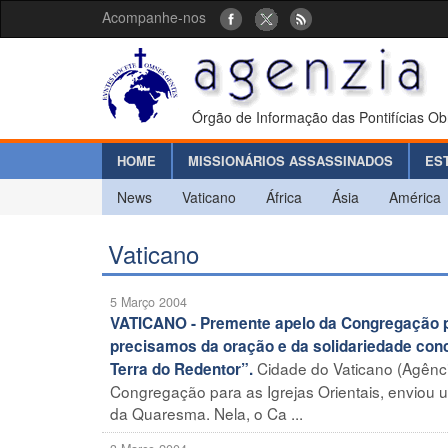
Acompanhe-nos
Órgão de Informação das Pontifícias Ob
HOME
MISSIONÁRIOS ASSASSINADOS
ES
News
Vaticano
África
Ásia
América
Vaticano
5 Março 2004
VATICANO - Premente apelo da Congregação par
precisamos da oração e da solidariedade conc
Cidade do Vaticano (Agênci
Terra do Redentor”.
Congregação para as Igrejas Orientais, enviou
da Quaresma. Nela, o Ca ...