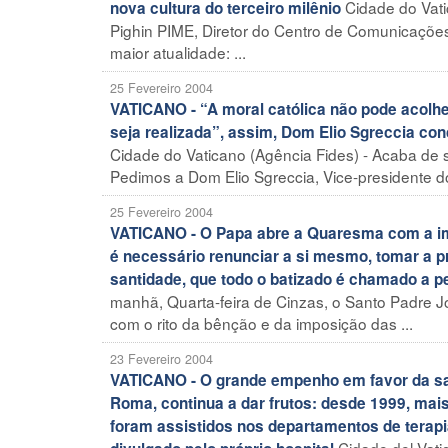
Cidade do Vati
nova cultura do terceiro milênio
Pighin PIME, Diretor do Centro de Comunicações
maior atualidade: ...
25 Fevereiro 2004
VATICANO - “A moral católica não pode acolher
seja realizada”, assim, Dom Elio Sgreccia con
Cidade do Vaticano (Agência Fides) - Acaba de s
Pedimos a Dom Elio Sgreccia, Vice-presidente do
25 Fevereiro 2004
VATICANO - O Papa abre a Quaresma com a impo
é necessário renunciar a si mesmo, tomar a pr
santidade, que todo o batizado é chamado a p
manhã, Quarta-feira de Cinzas, o Santo Padre Jo
com o rito da bênção e da imposição das ...
23 Fevereiro 2004
VATICANO - O grande empenho em favor da saú
Roma, continua a dar frutos: desde 1999, mai
foram assistidos nos departamentos de terapia
Cidade del Vat