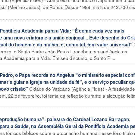
esù’ (Menino Jesus), de Roma. Desde 1999, mais de 242.700 cr
Pontifícia Academia para a Vida: “É como cada vez mais
e uma nova criatura e a união conjugal... Este desenho do Cri
ritual do homem e da mulher, e, como tal, tem valor universal”
ereiro, o Santo Padre João Paulo II recebeu em audiência os
ia Academia para a Vida. Em seu discurso, o Santo P ...
Pedro, o Papa recorda no Angelus “o ministério especial conf
ar e guiar a Igreja na unidade da fé”, e o serviço peculiar qu
Cidade do Vaticano (Agência Fides) - A festividade
povo cristão”
em, 22 de fevereiro, foi tema da reflexão durante a alocução feit
 reprodução humana”: palestra do Cardeal Lozano Barragan,
 para a Saúde, na Assembléia Geral da Pontifícia Academia p
s tópicos bíblicos sobre a procriação humana”: esse foi o título