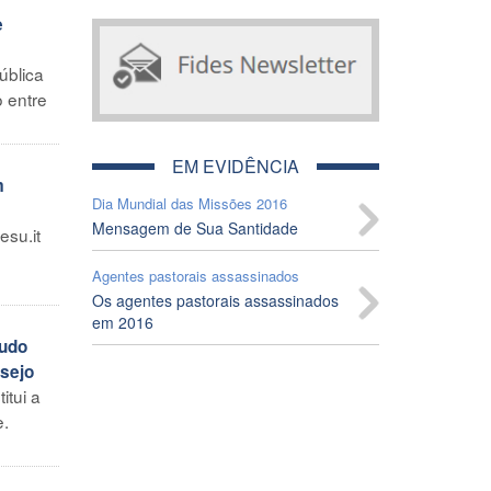
e
ública
o entre
EM EVIDÊNCIA
m
Dia Mundial das Missões 2016
Mensagem de Sua Santidade
esu.it
Agentes pastorais assassinados
Os agentes pastorais assassinados
em 2016
tudo
esejo
itui a
e.