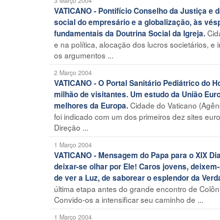
3 Março 2004
VATICANO - Pontifício Conselho da Justiça e 
social do empresário e a globalização, às vé
Cid
fundamentais da Doutrina Social da Igreja.
e na política, alocação dos lucros societários, e
os argumentos ...
2 Março 2004
VATICANO - O Portal Sanitário Pediátrico do 
milhão de visitantes. Um estudo da União Eur
Cidade do Vaticano (Agênc
melhores da Europa.
foi indicado com um dos primeiros dez sites eur
Direção ...
1 Março 2004
VATICANO - Mensagem do Papa para o XIX Dia 
deixar-se olhar por Ele! Caros jovens, deixem
de ver a Luz, de saborear o esplendor da Verd
última etapa antes do grande encontro de Colôn
Convido-os a intensificar seu caminho de ...
1 Março 2004