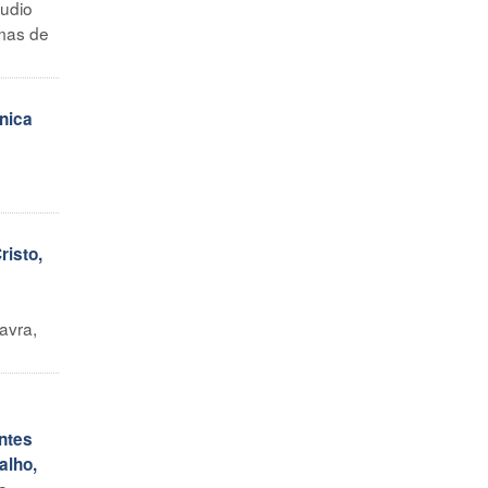
audio
emas de
cnica
risto,
avra,
ntes
alho,
a